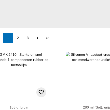
Pagina
Pagina
Pagina
1
2
3
185 g, bruin
280 ml (Set), grij