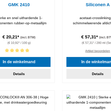
GMK 2410
Siliconen A
erke en snel uithardende 1-
acetaat-crosslinkin
onenten rubber-op-metaallijm
schimmelwerende afdich
€ 20,21*
€ 57,31*
(incl. BTW)
(incl. B
(€ 10,92* / 100 g)
(€ 57,31* / 280 ml (Se
Artikel beoordelen
lde waardering van 5 van 5 sterren
In de winkelmand
In de winkelma
Details
Details