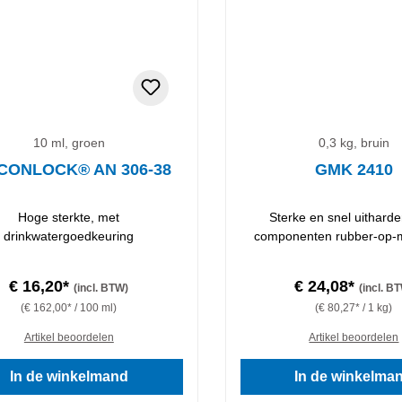
10 ml, groen
0,3 kg, bruin
CONLOCK® AN 306-38
GMK 2410
Hoge sterkte, met
Sterke en snel uithard
drinkwatergoedkeuring
componenten rubber-op-m
€ 16,20*
€ 24,08*
(incl. BTW)
(incl. B
(€ 162,00* / 100 ml)
(€ 80,27* / 1 kg)
Artikel beoordelen
Artikel beoordelen
In de winkelmand
In de winkelma