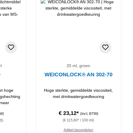
rt
20 ml, groen
®
WEICONLOCK® AN 302-70
et hoge
Hoge sterkte, gemiddelde viscositeit,
ngshechting
met drinkwatergoedkeuring
ymeer
€ 23,12*
TW)
(incl. BTW)
t))
(€ 115,60* / 100 ml)
Artikel beoordelen