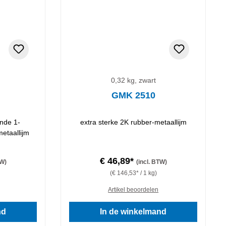
0,32 kg, zwart
GMK 2510
ende 1-
extra sterke 2K rubber-metaallijm
etaallijm
€ 46,89*
TW)
(incl. BTW)
(€ 146,53* / 1 kg)
Artikel beoordelen
nd
In de winkelmand