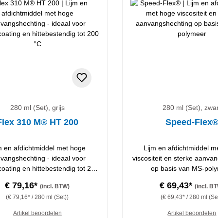
280 ml (Set), grijs
280 ml (Set), zwa
Flex 310 M® HT 200
Speed-Flex
m en afdichtmiddel met hoge
Lijm en afdichtmiddel m
vangshechting - ideaal voor
viscositeit en sterke aanva
oating en hittebestendig tot 200
op basis van MS-pol
°C
€ 79,16*
€ 69,43*
(incl. BTW)
(incl. B
(€ 79,16* / 280 ml (Set))
(€ 69,43* / 280 ml (Se
Artikel beoordelen
Artikel beoordelen