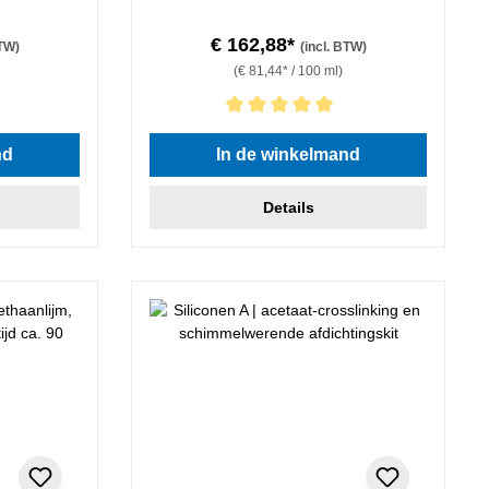
€ 162,88*
BTW)
(incl. BTW)
(€ 81,44* / 100 ml)
Gemiddelde waardering van 5 van 5 sterren
nd
In de winkelmand
Details