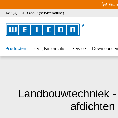
Grati
naar de hoofdinhoud
Ga naar de zoekopdracht
Ga naar de hoofdnavigatie
+49 (0) 251 9322-0 (servicehotline)
Producten
Bedrijfsinformatie
Service
Downloadcen
Landbouwtechniek -
afdichten