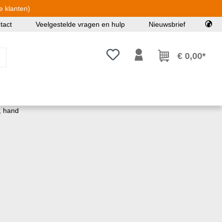
e klanten)
tact
Veelgestelde vragen en hulp
Nieuwsbrief
Je hebt 0 items op je verlanglijst
€ 0,00*