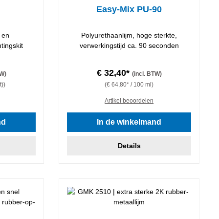
Easy-Mix PU-90
g en
Polyurethaanlijm, hoge sterkte,
tingskit
verwerkingstijd ca. 90 seconden
€ 32,40*
TW)
(incl. BTW)
t))
(€ 64,80* / 100 ml)
Artikel beoordelen
nd
In de winkelmand
Details