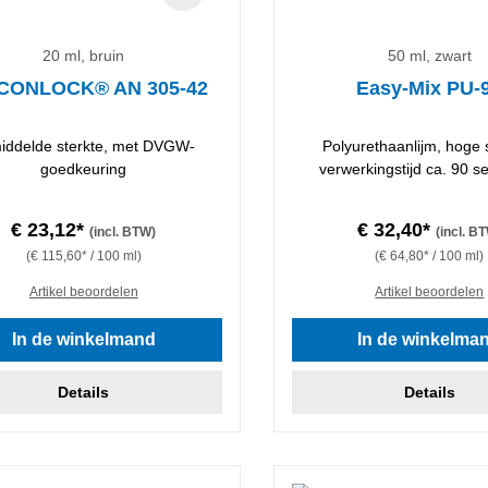
20 ml, bruin
50 ml, zwart
CONLOCK® AN 305-42
Easy-Mix PU-
iddelde sterkte, met DVGW-
Polyurethaanlijm, hoge 
goedkeuring
verwerkingstijd ca. 90 
€ 23,12*
€ 32,40*
(incl. BTW)
(incl. B
(€ 115,60* / 100 ml)
(€ 64,80* / 100 ml)
Artikel beoordelen
Artikel beoordelen
In de winkelmand
In de winkelma
Details
Details