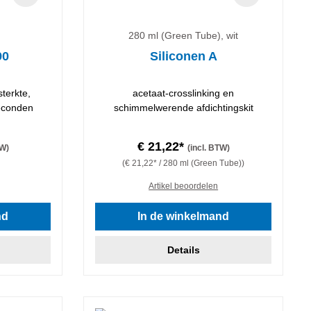
280 ml (Green Tube), wit
90
Siliconen A
sterkte,
acetaat-crosslinking en
seconden
schimmelwerende afdichtingskit
€ 21,22*
TW)
(incl. BTW)
(€ 21,22* / 280 ml (Green Tube))
Artikel beoordelen
nd
In de winkelmand
Details