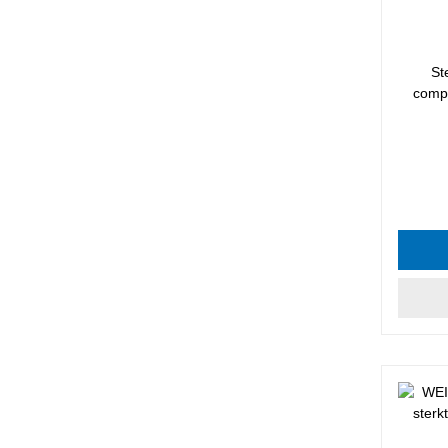
St
comp
Gemidde