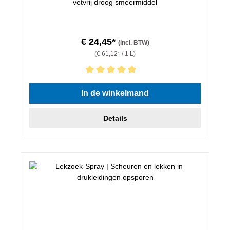
vetvrij droog smeermiddel
€ 24,45*
(incl. BTW)
(€ 61,12* / 1 L)
Gemiddelde waardering van 5 van 5 sterren
In de winkelmand
Details