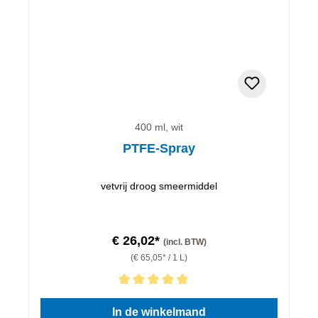
400 ml, wit
PTFE-Spray
vetvrij droog smeermiddel
€ 26,02*
(incl. BTW)
(€ 65,05* / 1 L)
Gemiddelde waardering van 5 van 5 sterren
In de winkelmand