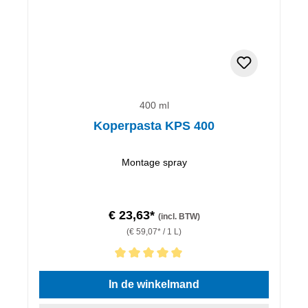
400 ml
Koperpasta KPS 400
Montage spray
€ 23,63*
(incl. BTW)
(€ 59,07* / 1 L)
Gemiddelde waardering van 5 van 5 sterren
In de winkelmand