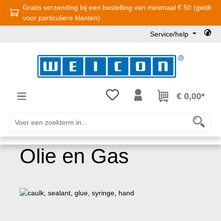
Gratis verzending bij een bestelling van minimaal € 50 (geldt
Ga naar de hoofdinhoud
voor particuliere klanten)
Service/help
Je hebt 0 items op je verlanglijst
€ 0,00*
Olie en Gas