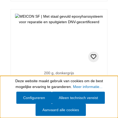
200 g, donkergrijs
WEICON SF
Deze website maakt gebruik van cookies om de best
Show toolbar
mogelijke ervaring te garanderen.
Meer informatie...
Met staal gevuld epoxyharssysteem voor reparatie
Configureren
Alleen technisch vereist
en spuitgieten DNV-gecertificeerd
Aanvaard alle cookies
€ 42,82*
(incl. BTW)