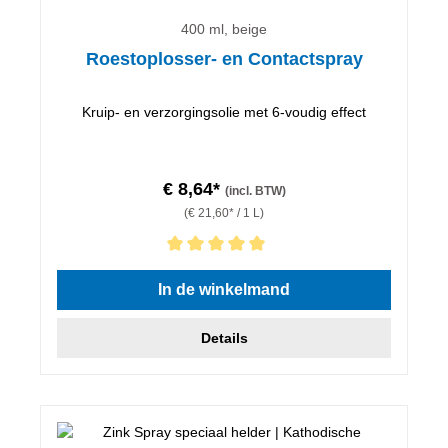
400 ml, beige
Roestoplosser- en Contactspray
Kruip- en verzorgingsolie met 6-voudig effect
€ 8,64*
(incl. BTW)
(€ 21,60* / 1 L)
Gemiddelde waardering van 5 van 5 sterren
In de winkelmand
Details