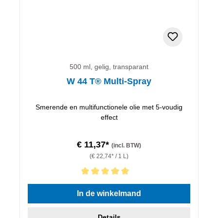
500 ml, gelig, transparant
W 44 T® Multi-Spray
Smerende en multifunctionele olie met 5-voudig
effect
€ 11,37*
(incl. BTW)
(€ 22,74* / 1 L)
Gemiddelde waardering van 5 van 5 sterren
In de winkelmand
Details