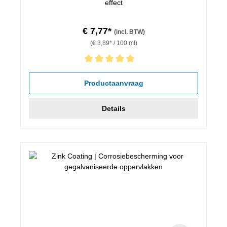
effect
€ 7,77*
(incl. BTW)
(€ 3,89* / 100 ml)
Gemiddelde waardering van 5 van 5 sterren
Productaanvraag
Details