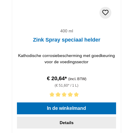
400 ml
Zink Spray speciaal helder
Kathodische corrosiebescherming met goedkeuring
voor de voedingssector
€ 20,64*
(incl. BTW)
(€ 51,60* / 1 L)
Gemiddelde waardering van 5 van 5 sterren
In de winkelmand
Details