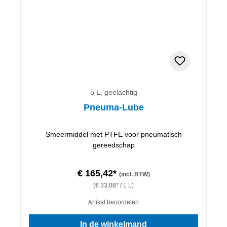
5 L, geelachtig
Pneuma-Lube
Smeermiddel met PTFE voor pneumatisch
gereedschap
€ 165,42*
(incl. BTW)
(€ 33,08* / 1 L)
Artikel beoordelen
In de winkelmand