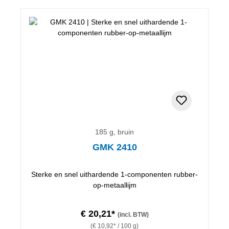
185 g, bruin
GMK 2410
Sterke en snel uithardende 1-componenten rubber-
op-metaallijm
€ 20,21*
(incl. BTW)
(€ 10,92* / 100 g)