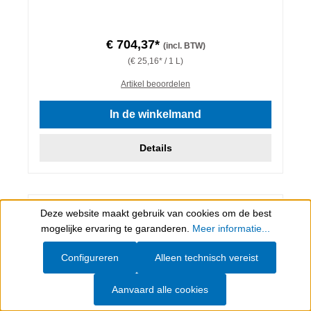
€ 704,37*
(incl. BTW)
(€ 25,16* / 1 L)
Artikel beoordelen
In de winkelmand
Details
Deze website maakt gebruik van cookies om de best
Show toolbar
mogelijke ervaring te garanderen.
Meer informatie...
Configureren
Alleen technisch vereist
Aanvaard alle cookies