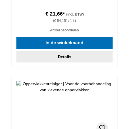
€ 21,66*
(incl. BTW)
(€ 54,15* / 1 L)
Artikel beoordelen
In de winkelmand
Details