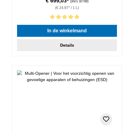
€ 699,03*
(incl. BTW)
(€ 24,97* / 1 L)
Gemiddelde waardering van 5 van 5 sterren
In de winkelmand
Details