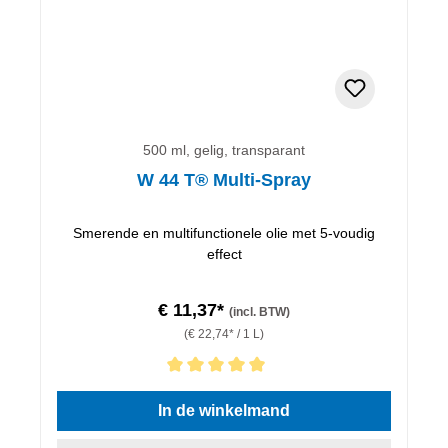
500 ml, gelig, transparant
W 44 T® Multi-Spray
Smerende en multifunctionele olie met 5-voudig
effect
€ 11,37*
(incl. BTW)
(€ 22,74* / 1 L)
Gemiddelde waardering van 5 van 5 sterren
In de winkelmand