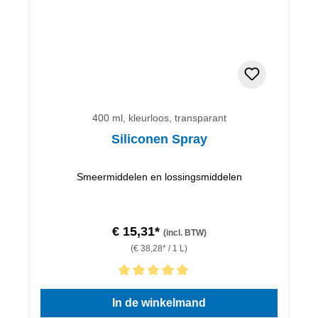
400 ml, kleurloos, transparant
Siliconen Spray
Smeermiddelen en lossingsmiddelen
€ 15,31*
(incl. BTW)
(€ 38,28* / 1 L)
Gemiddelde waardering van 5 van 5 sterren
In de winkelmand