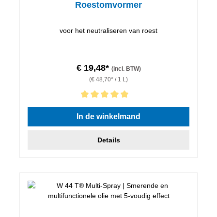
Roestomvormer
voor het neutraliseren van roest
€ 19,48*
(incl. BTW)
(€ 48,70* / 1 L)
Gemiddelde waardering van 5 van 5 sterren
In de winkelmand
Details