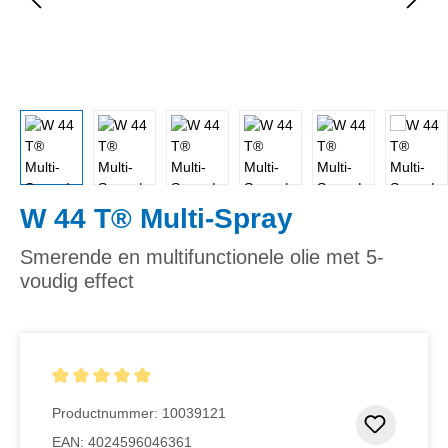
W 44 T® Multi-Spray
Smerende en multifunctionele olie met 5-
voudig effect
Gemiddelde waardering van 5 van 5 sterren
Productnummer:
10039121
Toevoeg
EAN:
4024596046361