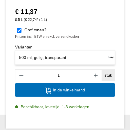
€ 11,37
Normale prijs:
0.5 L
(€ 22,74* / 1 L)
Grof tonen?
Prijzen incl. BTW en excl. verzendkosten
Varianten
Produ
stuk
In de winkelmand
Beschikbaar, levertijd: 1-3 werkdagen