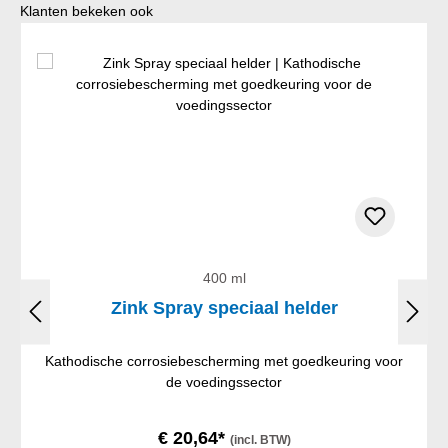
Productgalerij overslaan
Klanten bekeken ook
400 ml
Zink Spray speciaal helder
Kathodische corrosiebescherming met goedkeuring voor
de voedingssector
€ 20,64*
(incl. BTW)