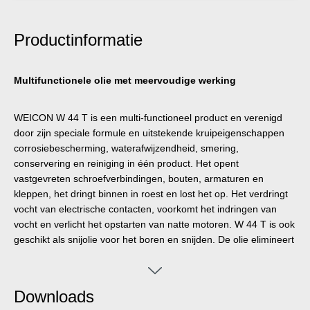
Productinformatie
Multifunctionele olie met meervoudige werking
WEICON W 44 T is een multi-functioneel product en verenigd
door zijn speciale formule en uitstekende kruipeigenschappen
corrosiebescherming, waterafwijzendheid, smering,
conservering en reiniging in één product. Het opent
vastgevreten schroefverbindingen, bouten, armaturen en
kleppen, het dringt binnen in roest en lost het op. Het verdringt
vocht van electrische contacten, voorkomt het indringen van
vocht en verlicht het opstarten van natte motoren. W 44 T is ook
geschikt als snijolie voor het boren en snijden. De olie elimineert
krakende en piepende geluiden aan scharnieren Geleiders,
lagers en alle soorten verbindingen en koppelingen. W 44 T
reinigt vervuilde metaaloppervlakken en laat een langdurig
Downloads
hechtende, zeer dunne laag achter die niet smeert, kleeft of stof