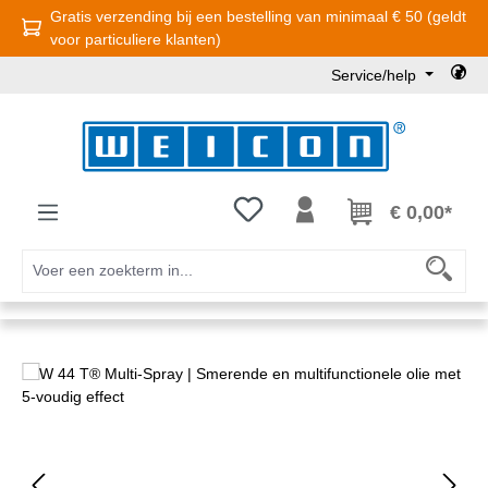
Gratis verzending bij een bestelling van minimaal € 50 (geldt
Ga naar de hoofdinhoud
voor particuliere klanten)
Service/help
Je hebt 0 items op je verlanglijst
€ 0,00*
Afbeeldingengalerij overslaan