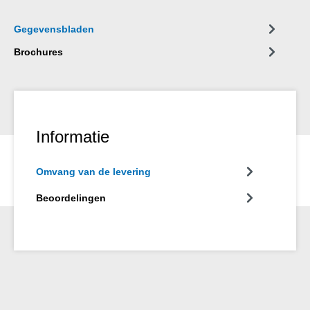
aantrekt. Het beschermt en onderhoudt alle gereedschappen,
machines, electrische- en mechanische precisie-apparaten en
Gegevensbladen
houdt deze operationeel
Brochures
Informatie
Omvang van de levering
Beoordelingen