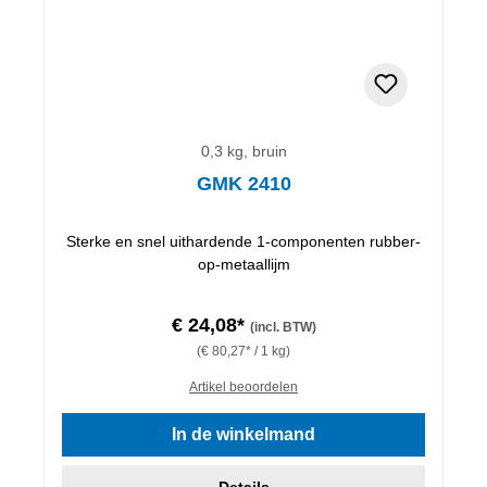
0,3 kg, bruin
GMK 2410
Sterke en snel uithardende 1-componenten rubber-
op-metaallijm
€ 24,08*
(incl. BTW)
(€ 80,27* / 1 kg)
Artikel beoordelen
In de winkelmand
Details