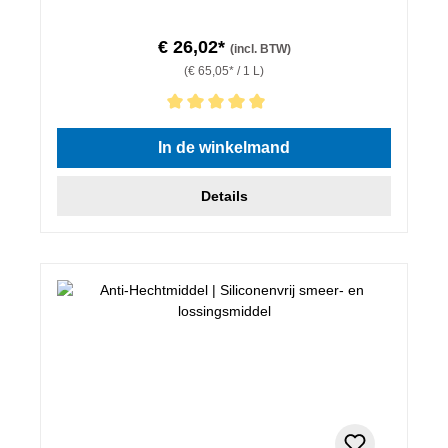
€ 26,02*
(incl. BTW)
(€ 65,05* / 1 L)
Gemiddelde waardering van 5 van 5 sterren
In de winkelmand
Details