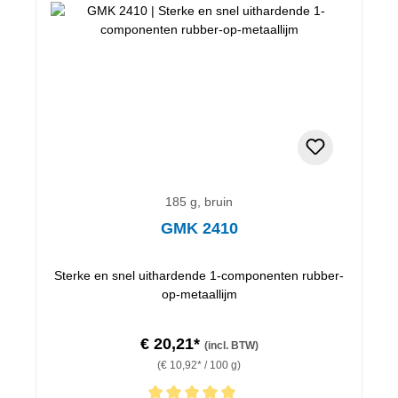
185 g, bruin
GMK 2410
Sterke en snel uithardende 1-componenten rubber-
op-metaallijm
€ 20,21*
(incl. BTW)
(€ 10,92* / 100 g)