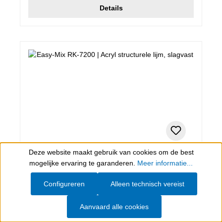
Details
Deze website maakt gebruik van cookies om de best
50 ml, transparant, kleurloos
Show toolbar
mogelijke ervaring te garanderen.
Meer informatie...
Easy-Mix RK-7200
Configureren
Alleen technisch vereist
Acryl structurele lijm, slagvast
Aanvaard alle cookies