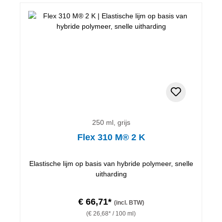
250 ml, grijs
Flex 310 M® 2 K
Elastische lijm op basis van hybride polymeer, snelle
uitharding
€ 66,71*
(incl. BTW)
(€ 26,68* / 100 ml)