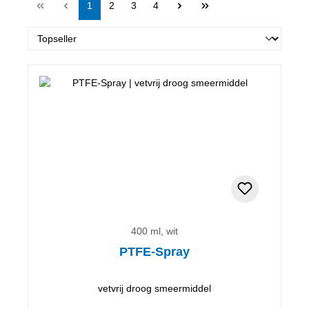
Pagina
Pagina
Pagina
Pagina
1
2
3
4
400 ml, wit
PTFE-Spray
vetvrij droog smeermiddel