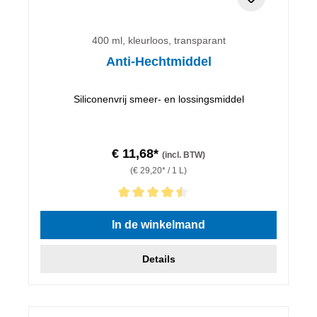
400 ml, kleurloos, transparant
Anti-Hechtmiddel
Siliconenvrij smeer- en lossingsmiddel
€ 11,68*
(incl. BTW)
(€ 29,20* / 1 L)
Gemiddelde waardering van 4.5 van 5 sterren
In de winkelmand
Details