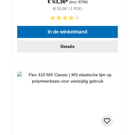
€ 53,36*
(incl. BTW)
(€ 53,36* / 1 PCE)
Gemiddelde waardering van 4.33 van 5 sterren
In de winkelmand
Details