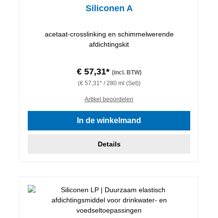
Siliconen A
acetaat-crosslinking en schimmelwerende
afdichtingskit
€ 57,31*
(incl. BTW)
(€ 57,31* / 280 ml (Set))
Artikel beoordelen
In de winkelmand
Details