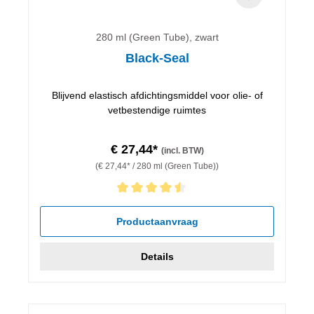
280 ml (Green Tube), zwart
Black-Seal
Blijvend elastisch afdichtingsmiddel voor olie- of
vetbestendige ruimtes
€ 27,44*
(incl. BTW)
(€ 27,44* / 280 ml (Green Tube))
Gemiddelde waardering van 4.5 van 5 sterren
Productaanvraag
Details