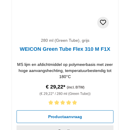
280 ml (Green Tube), grijs
WEICON Green Tube Flex 310 M F1X
MS lijm en afdichtmiddel op polymeerbasis met zeer
hoge aanvangshechting, temperatuurbestendig tot
180°C
€ 29,22*
(incl. BTW)
(€ 29,22* / 280 ml (Green Tube))
Gemiddelde waardering van 5 van 5 sterren
Productaanvraag