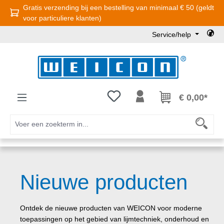
Gratis verzending bij een bestelling van minimaal € 50 (geldt
Ga naar de hoofdinhoud
voor particuliere klanten)
Service/help
Je hebt 0 items op je verlanglijst
€ 0,00*
Nieuwe producten
Ontdek de nieuwe producten van WEICON voor moderne
toepassingen op het gebied van lijmtechniek, onderhoud en