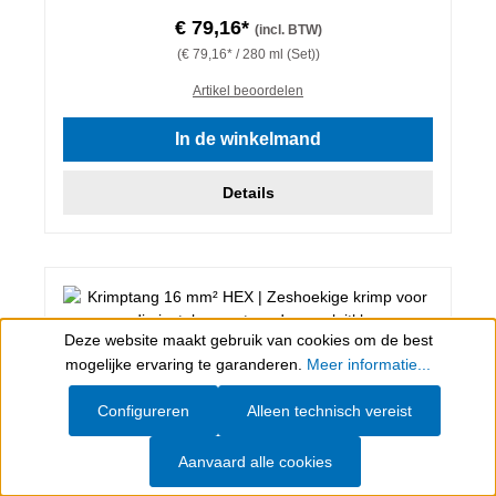
€ 79,16*
(incl. BTW)
(€ 79,16* / 280 ml (Set))
Artikel beoordelen
In de winkelmand
Details
Deze website maakt gebruik van cookies om de best
Show toolbar
mogelijke ervaring te garanderen.
Meer informatie...
Configureren
Alleen technisch vereist
Aanvaard alle cookies