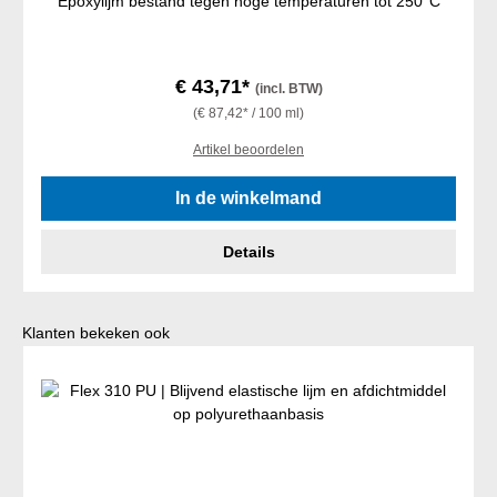
Epoxylijm bestand tegen hoge temperaturen tot 250°C
€ 43,71*
(incl. BTW)
(€ 87,42* / 100 ml)
Artikel beoordelen
In de winkelmand
Details
Productgalerij overslaan
Klanten bekeken ook