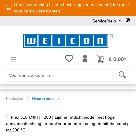
Gratis verzending bij een bestelling van minimaal € 50 (geldt
Ga naar de hoofdinhoud
voor particuliere klanten)
Service/help
Je hebt 0 items op je verlanglijst
€ 0,00*
Producten
Nieuwe producten
Afbeeldingengalerij overslaan