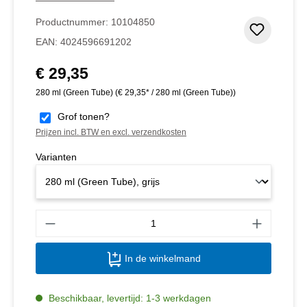
Productnummer:
10104850
Toevoeg
EAN:
4024596691202
€ 29,35
Normale prijs:
280 ml (Green Tube)
(€ 29,35* / 280 ml (Green Tube))
Grof tonen?
Prijzen incl. BTW en excl. verzendkosten
Varianten
Produ
In de winkelmand
Beschikbaar, levertijd: 1-3 werkdagen