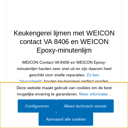
Keukengerei lijmen met WEICON
contact VA 8406 en WEICON
Epoxy-minutenlijm
WEICON Contact VA 8406 en WEICON Epoxy-
minutenlijm harden zeer snel uit en zijn daarom heel
geschikt voor snelle reparaties.
Zo kan
bijvoorbeeld
houten keukengerei perfect worden
gerepareerd. De scheuren in deze kaasschaaf werden
Deze website maakt gebruik van cookies om de best
Show toolbar
opgevuld met een cyanoacrylaatlijm met lage viscositeit,
mogelijke ervaring te garanderen.
Meer informatie...
zodat het handvat weer stabiel werd. Voor de fixatie van
Configureren
Alleen technisch vereist
de greep op de schaaf werd de kleverige, zelfnivellerende
WEICON epoxy-minutenlijm ingezet.
Aanvaard alle cookies