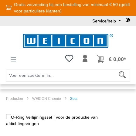
Gratis verzending bij een bestelling van minimaal € 50 (geldt
Ga naar de hoofdinhoud
voor particuliere klanten)
Service/help
Je hebt 0 items op je verlanglijst
€ 0,00*
Producten
WEICON Chemie
Sets
Afbeeldingengalerij overslaan