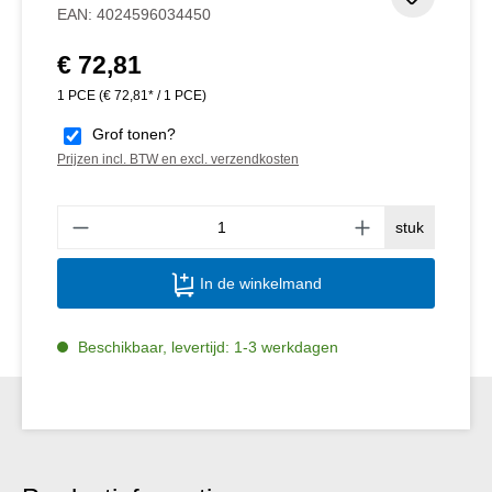
Toevoeg
EAN:
4024596034450
€ 72,81
Normale prijs:
1 PCE
(€ 72,81* / 1 PCE)
Grof tonen?
Prijzen incl. BTW en excl. verzendkosten
Produ
stuk
In de winkelmand
Beschikbaar, levertijd: 1-3 werkdagen