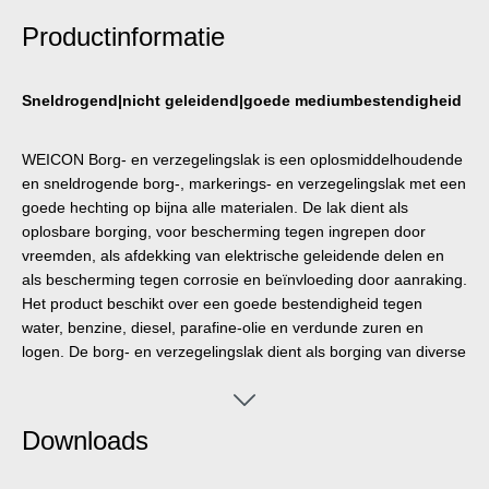
Productinformatie
Sneldrogend|nicht geleidend|goede mediumbestendigheid
WEICON Borg- en verzegelingslak is een oplosmiddelhoudende
en sneldrogende borg-, markerings- en verzegelingslak met een
goede hechting op bijna alle materialen. De lak dient als
oplosbare borging, voor bescherming tegen ingrepen door
vreemden, als afdekking van elektrische geleidende delen en
als bescherming tegen corrosie en beïnvloeding door aanraking.
Het product beschikt over een goede bestendigheid tegen
water, benzine, diesel, parafine-olie en verdunde zuren en
logen. De borg- en verzegelingslak dient als borging van diverse
soorten schroefverbindingen, bescherming tegen manipulaties
en het onbevoegd losdraaien van schroeven en verbindingen,
documentatie van de kwaliteitsborging, productie- en
Downloads
productcontrole door een lakzegel en dient als visuele controle
van verbonden aangepaste onderdelen. Leverbaar in geel,