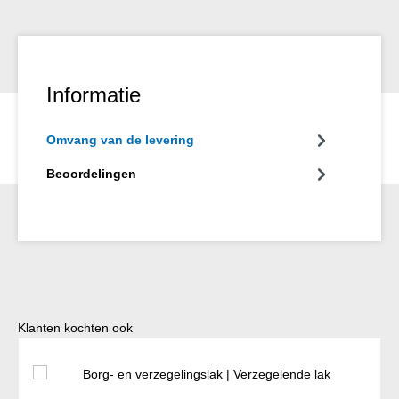
groen en rood.
Informatie
Omvang van de levering
Beoordelingen
Productgalerij overslaan
Klanten kochten ook