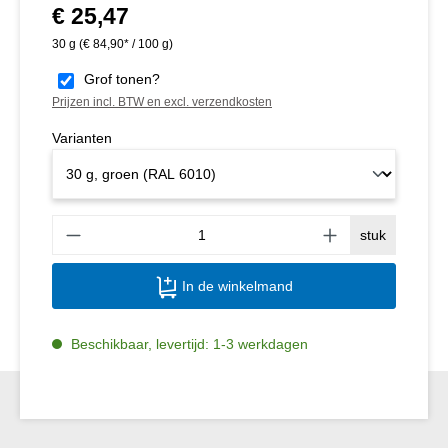
€ 25,47
Normale prijs:
30 g
(€ 84,90* / 100 g)
Grof tonen?
Prijzen incl. BTW en excl. verzendkosten
Varianten
Produ
stuk
In de winkelmand
Beschikbaar, levertijd: 1-3 werkdagen