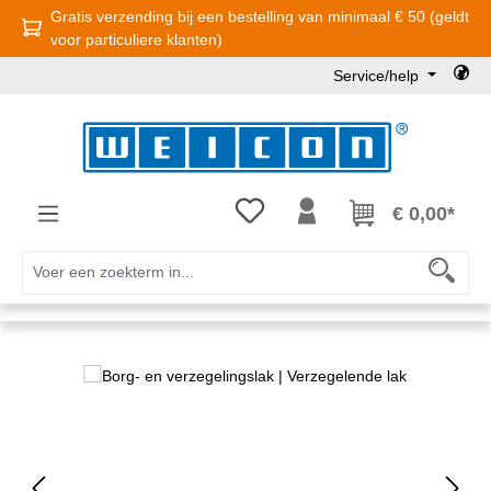
Gratis verzending bij een bestelling van minimaal € 50 (geldt
Ga naar de hoofdinhoud
voor particuliere klanten)
Service/help
Je hebt 0 items op je verlanglijst
€ 0,00*
Afbeeldingengalerij overslaan