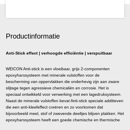
Productinformatie
Anti-Stick effect | verhoogde efficiëntie | verspuitbaar
WEICON Anti-stick is een vloeibaar, grijs 2-componenten
epoxyharssysteem met minerale vulstoffen voor de
bescherming van oppervlakken die onderhevig zijn aan zware
slijtage tegen agressieve chemicaliën en corrosie. Het is
speciaal ontwikkeld voor verwerking met een lagedruksysteem.
Naast de minerale vulstoffen bevat Anti-stick speciale additieven
die een anti-kleefeffect creëren en zo voorkomen dat
bijvoorbeeld meel, stof of zwevende deeltjes blijven plakken. Het
epoxyharssysteem heeft een goede chemische en thermische
weerstand tot +120 °C. Het is vrij van oplosmiddelen en hardt