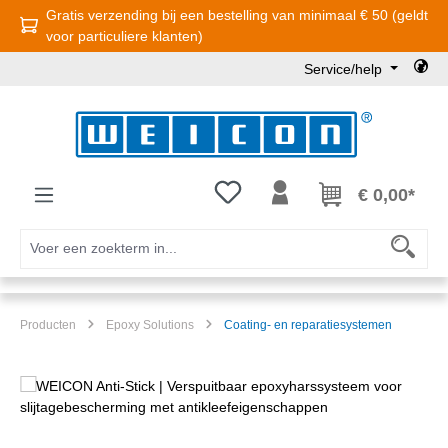
Gratis verzending bij een bestelling van minimaal € 50 (geldt
Ga naar de hoofdinhoud
voor particuliere klanten)
Service/help
Je hebt 0 items op je verlanglijst
€ 0,00*
Producten
Epoxy Solutions
Coating- en reparatiesystemen
Afbeeldingengalerij overslaan