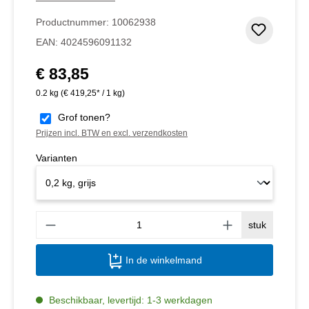
Productnummer:
10062938
Toevoeg
EAN:
4024596091132
€ 83,85
Normale prijs:
0.2 kg
(€ 419,25* / 1 kg)
Grof tonen?
Prijzen incl. BTW en excl. verzendkosten
Varianten
Produ
stuk
In de winkelmand
Beschikbaar, levertijd: 1-3 werkdagen