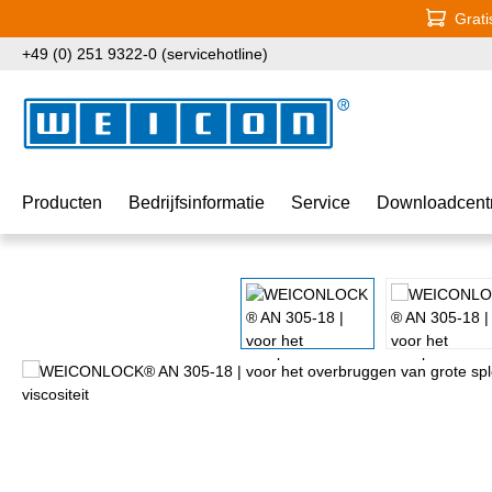
Grati
naar de hoofdinhoud
Ga naar de zoekopdracht
Ga naar de hoofdnavigatie
+49 (0) 251 9322-0 (servicehotline)
Producten
Bedrijfsinformatie
Service
Downloadcent
Afbeeldingengalerij overslaan