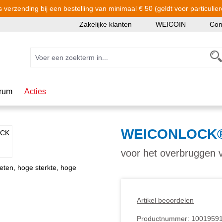
s verzending bij een bestelling van minimaal € 50 (geldt voor particulier
Zakelijke klanten
WEICOIN
Con
rum
Acties
WEICONLOCK®
voor het overbruggen v
Artikel beoordelen
Productnummer:
1001959