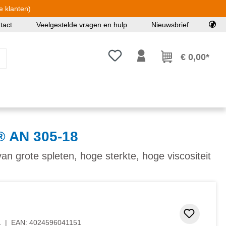
e klanten)
tact
Veelgestelde vragen en hulp
Nieuwsbrief
Je hebt 0 items op je verlanglijst
€ 0,00*
 AN 305-18
an grote spleten, hoge sterkte, hoge viscositeit
Toevoeg
1
|
EAN:
4024596041151