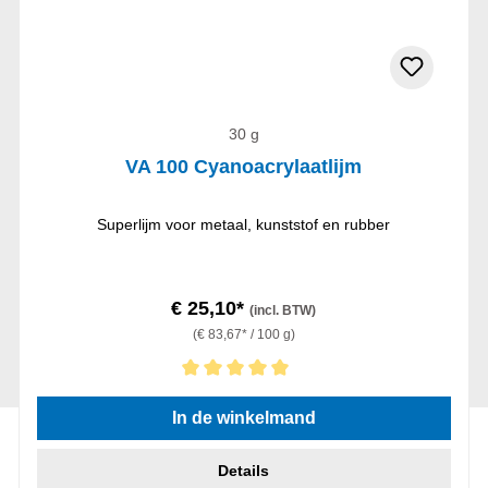
30 g
VA 100 Cyanoacrylaatlijm
Superlijm voor metaal, kunststof en rubber
€ 25,10*
(incl. BTW)
(€ 83,67* / 100 g)
Gemiddelde waardering van 5 van 5 sterren
In de winkelmand
Details