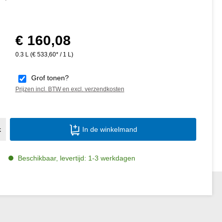
€ 160,08
Normale prijs:
0.3 L
(€ 533,60* / 1 L)
Grof tonen?
Prijzen incl. BTW en excl. verzendkosten
Producthoeveelheid: Voer de gewenste ho
k
In de winkelmand
Beschikbaar, levertijd: 1-3 werkdagen