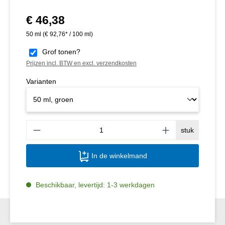
€ 46,38
Normale prijs:
50 ml
(€ 92,76* / 100 ml)
Grof tonen?
Prijzen incl. BTW en excl. verzendkosten
Varianten
Produ
stuk
In de winkelmand
Beschikbaar, levertijd: 1-3 werkdagen