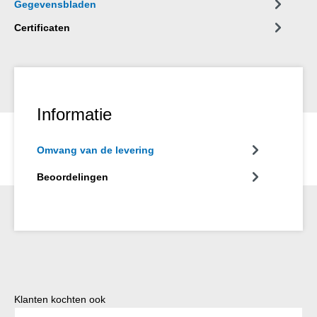
Gegevensbladen
Certificaten
Informatie
Omvang van de levering
Beoordelingen
Productgalerij overslaan
Klanten kochten ook