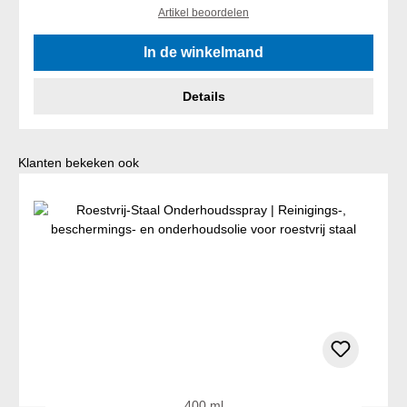
Artikel beoordelen
In de winkelmand
Details
Productgalerij overslaan
Klanten bekeken ook
400 ml