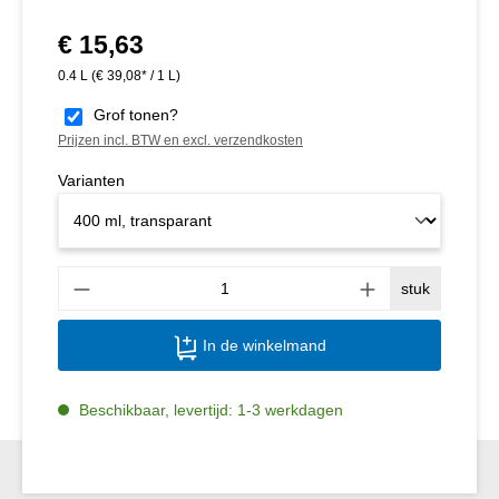
€ 15,63
Normale prijs:
0.4 L
(€ 39,08* / 1 L)
Grof tonen?
Prijzen incl. BTW en excl. verzendkosten
Varianten
Produ
stuk
In de winkelmand
Beschikbaar, levertijd: 1-3 werkdagen