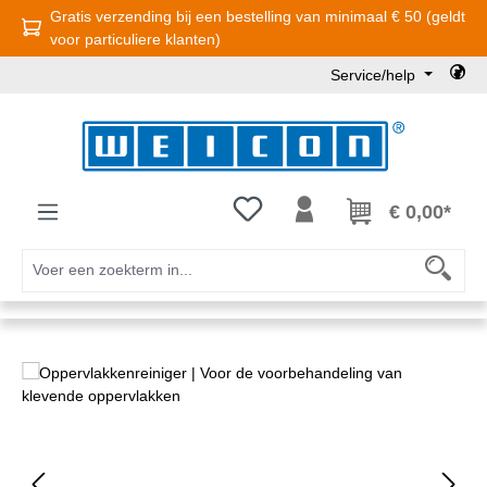
Gratis verzending bij een bestelling van minimaal € 50 (geldt
Ga naar de hoofdinhoud
voor particuliere klanten)
Service/help
Je hebt 0 items op je verlanglijst
€ 0,00*
Afbeeldingengalerij overslaan