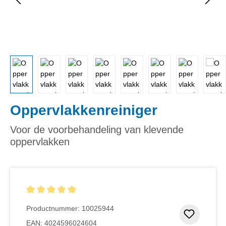
Oppervlakkenreiniger
Voor de voorbehandeling van klevende
oppervlakken
Gemiddelde waardering van 5 van 5 sterren
Productnummer:
10025944
Toevoeg
EAN:
4024596024604