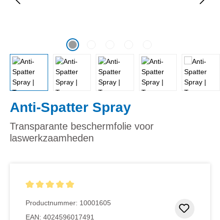
Anti-Spatter Spray
Transparante beschermfolie voor
laswerkzaamheden
Gemiddelde waardering van 5 van 5 sterren
Productnummer:
10001605
Toevoeg
EAN:
4024596017491