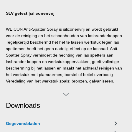
SLV getest |siliconenvrij
WEICON Anti-Spatter Spray is siliconenvrij en wordt gebruikt
voor de reiniging en het schoonhouden van lasbranderkoppen.
Tegelijkertijd beschermd het het te lassen werkstuk tegen las
spettersen heeft het geen nadelig effect op de lasnaad. Anti-
Spatter Spray verhindert de hechting van las spetters aan
lasbrander koppen en werkstukoppervlakken, geeft volledige
bescherming bij het lassen en maakt het achteraf reinigen van
het werkstuk met plamuurmes, borstel of beitel overbodig.
Veredeling van het werkstuk zoals: bronzen, galvaniseren,
anodiseren of lakken is zonder speciale reiniging mogelijk.
Overtollige resten Anti-Spatter Spray kunnen verwijderd worden
met bv. WEICON Reinigerspray S.
Downloads
Gegevensbladen