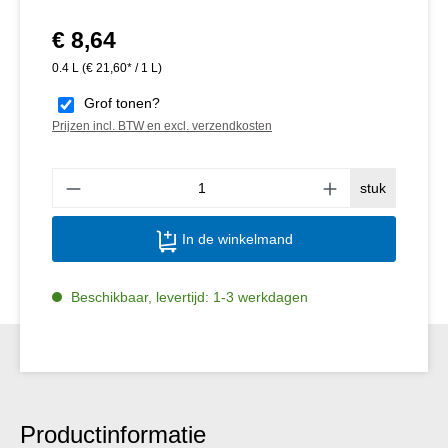
€ 8,64
Normale prijs:
0.4 L
(€ 21,60* / 1 L)
Grof tonen?
Prijzen incl. BTW en excl. verzendkosten
Produ
stuk
In de winkelmand
Beschikbaar, levertijd: 1-3 werkdagen
Productinformatie