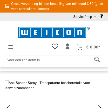
Gratis verzending bij een bestelling van minimaal € 50 (geldt
Ga naar de hoofdinhoud
voor particuliere klanten)
Service/help
Je hebt 0 items op je verlanglijst
€ 0,00*
Afbeeldingengalerij overslaan