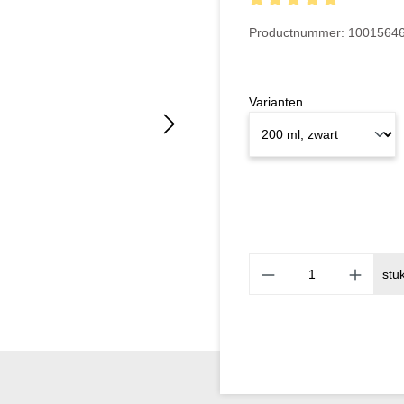
Gemiddelde waardering van
Productnummer:
1001564
Varianten
stu