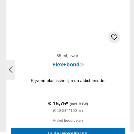
85 ml, zwart
Flex+bond®
Blijvend elastische lijm en afdichtmiddel
€ 15,75*
(incl. BTW)
(€ 18,53* / 100 ml)
Artikel beoordelen
In de winkelmand