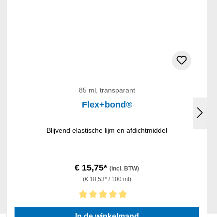
85 ml, transparant
Flex+bond®
Blijvend elastische lijm en afdichtmiddel
€ 15,75*
(incl. BTW)
(€ 18,53* / 100 ml)
Gemiddelde waardering van 5 van 5 sterren
In de winkelmand