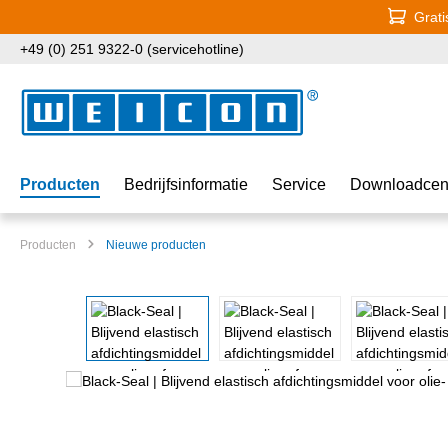
Grati
naar de hoofdinhoud
Ga naar de zoekopdracht
Ga naar de hoofdnavigatie
+49 (0) 251 9322-0 (servicehotline)
Producten
Bedrijfsinformatie
Service
Downloadcen
Producten
Nieuwe producten
Afbeeldingengalerij overslaan