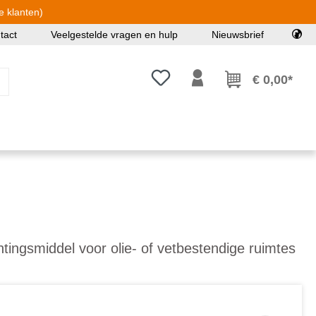
e klanten)
tact
Veelgestelde vragen en hulp
Nieuwsbrief
Je hebt 0 items op je verlanglijst
€ 0,00*
chtingsmiddel voor olie- of vetbestendige ruimtes