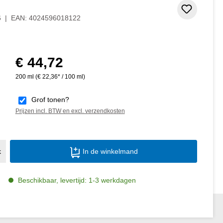
 5 van 5 sterren
Toevoeg
6
|
EAN:
4024596018122
€ 44,72
Normale prijs:
200 ml
(€ 22,36* / 100 ml)
Grof tonen?
Prijzen incl. BTW en excl. verzendkosten
Producthoeveelheid: Voer de gewenste ho
k
In de winkelmand
Beschikbaar, levertijd: 1-3 werkdagen