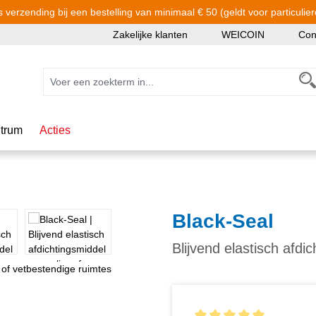
s verzending bij een bestelling van minimaal € 50 (geldt voor particulier
Zakelijke klanten
WEICOIN
Con
trum
Acties
Black-Seal
Blijvend elastisch afdi