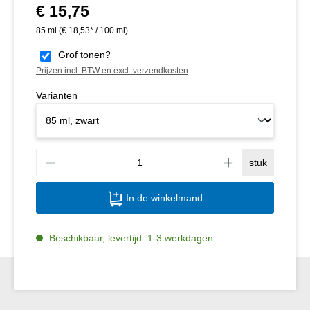
€ 15,75
Normale prijs:
85 ml
(€ 18,53* / 100 ml)
Grof tonen?
Prijzen incl. BTW en excl. verzendkosten
Varianten
Produ
stuk
In de winkelmand
Beschikbaar, levertijd: 1-3 werkdagen