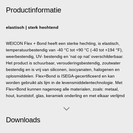
Productinformatie
elastisch | sterk hechtend
WEICON Flex + Bond heeft een sterke hechting, is elastisch,
temperatuurbestendig van -40 °C tot +90 °C (-40 tot +194 °F),
weerbestendig, UV- bestendig en ‘nat op nat’ overschilderbaar.
Het product is schuurbaar, verouderingsbestendig, zoutwater
bestendig en is vrij van siliconen, isocyanaten, halogenen en
oplosmiddelen. Flex+Bond is ISEGA-gecertificeerd en kan
worden gebruikt als lijm in de levensmiddelentechnologie. Met
Flex+Bond kunnen nagenoeg alle materialen, zoals: metaal,
hout, kunststof, glas, keramiek onderling en met elkaar verlijmd
worden. WEICON Flex+Bond kan in vele industriële gebieden
worden toegepast
Downloads