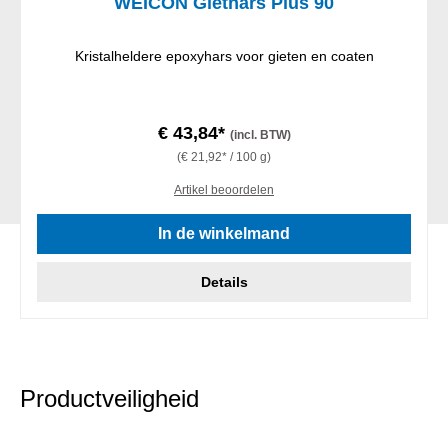
WEICON Giethars Plus 90
Kristalheldere epoxyhars voor gieten en coaten
€ 43,84*
(incl. BTW)
(€ 21,92* / 100 g)
Artikel beoordelen
In de winkelmand
Details
Productveiligheid