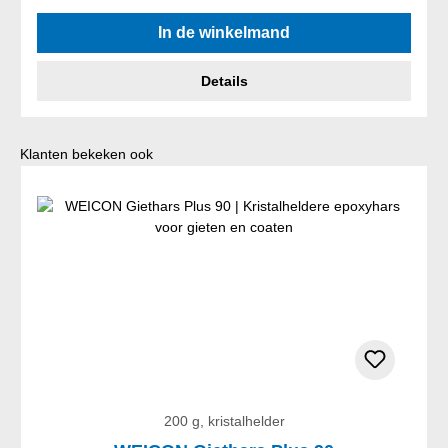
Gemiddelde waardering van 5 van 5 sterren
In de winkelmand
Details
Productgalerij overslaan
Klanten bekeken ook
200 g, kristalhelder