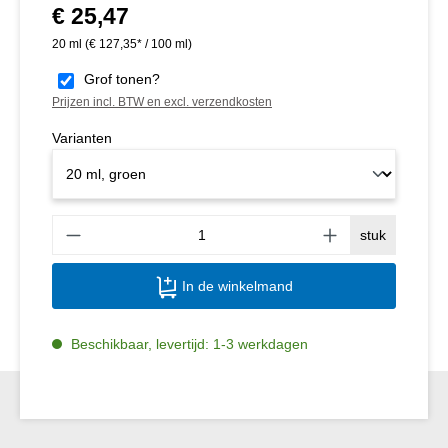
€ 25,47
Normale prijs:
20 ml
(€ 127,35* / 100 ml)
Grof tonen?
Prijzen incl. BTW en excl. verzendkosten
Varianten
Produ
stuk
In de winkelmand
Beschikbaar, levertijd: 1-3 werkdagen