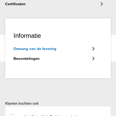
Certificaten
Informatie
Omvang van de levering
Beoordelingen
Productgalerij overslaan
Klanten kochten ook