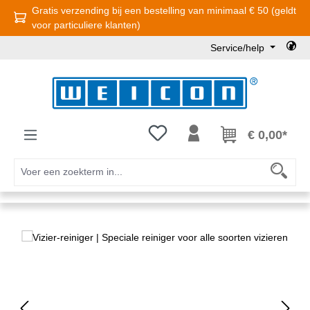
Gratis verzending bij een bestelling van minimaal € 50 (geldt
Ga naar de hoofdinhoud
voor particuliere klanten)
Service/help
Je hebt 0 items op je verlanglijst
€ 0,00*
Afbeeldingengalerij overslaan