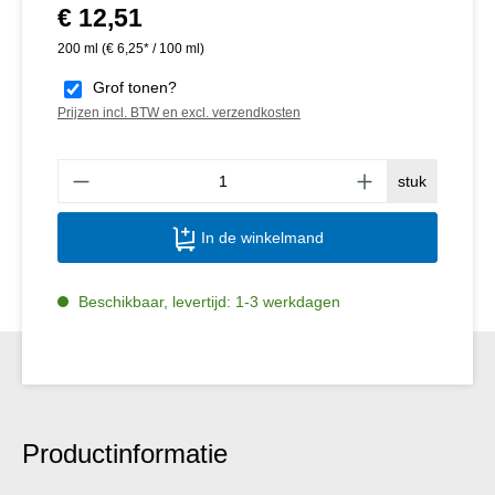
€ 12,51
Normale prijs:
200 ml
(€ 6,25* / 100 ml)
Grof tonen?
Prijzen incl. BTW en excl. verzendkosten
Produ
stuk
In de winkelmand
Beschikbaar, levertijd: 1-3 werkdagen
Productinformatie