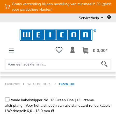
Gratis verzending bij een bestelling van minimaal € 50 (geldt
Ga naar de hoofdinhoud
voor particuliere klanten)
Service/help
Je hebt 0 items op je verlanglijst
€ 0,00*
Producten
WEICON TOOLS
Green Line
Afbeeldingengalerij overslaan