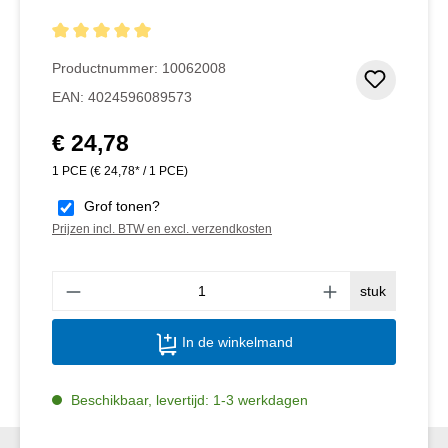
Gemiddelde waardering van 5 van 5 sterren
Productnummer:
10062008
Toevoeg
EAN:
4024596089573
€ 24,78
Normale prijs:
1 PCE
(€ 24,78* / 1 PCE)
Grof tonen?
Prijzen incl. BTW en excl. verzendkosten
Produ
stuk
In de winkelmand
Beschikbaar, levertijd: 1-3 werkdagen