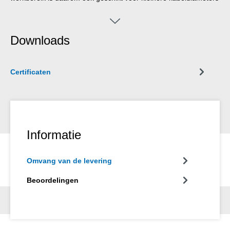
vanaf 6 mm, bijv. 3 x 0,75 mm². De ergonomische vorm van de
handgreep maakt het gereedschap bijzonder gemakkelijk
hanteerbaar. De geprononceerde handgreep zorgt ervoor dat
Downloads
de No. 13 ronde kabelstripper comfortabel en stevig in de hand
ligt en voorkomt wegglijden. Dit maakt het dagelijkse werk
gemakkelijker en verhoogt ook de veiligheid. Dankzij de nieuwe
Certificaten
plaatsing van de messen raken de gegalvaniseerde messen niet
verstopt door resten van de omhulsel. In de behuizing is een
lengteaanslag geïntegreerd voor eventuele kleine batches of
voor het assembleren van kabels met dezelfde stripafmetingen.
De lengteaanslag kan worden gepositioneerd in het bereik van 3
Informatie
tot 10 cm in stappen van 0,5 cm.
Omvang van de levering
Beoordelingen