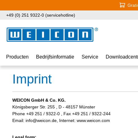
Grati
naar de hoofdinhoud
Ga naar de zoekopdracht
Ga naar de hoofdnavigatie
+49 (0) 251 9322-0 (servicehotline)
Producten
Bedrijfsinformatie
Service
Downloadcent
Imprint
WEICON GmbH & Co. KG.
Königsberger Str. 255 , D - 48157 Münster
Phone +49 251 / 9322-0 , Fax +49 251 / 9322-244
Email: info@weicon.de, Internet: www.weicon.com
Legal form: