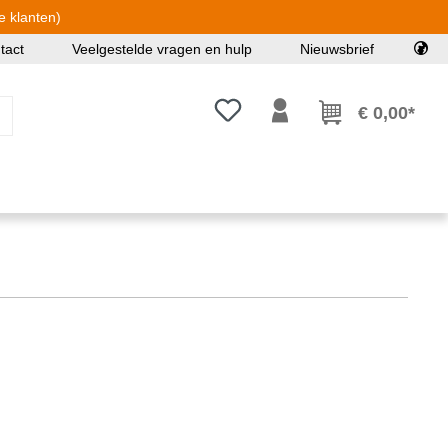
e klanten)
tact
Veelgestelde vragen en hulp
Nieuwsbrief
Je hebt 0 items op je verlanglijst
€ 0,00*