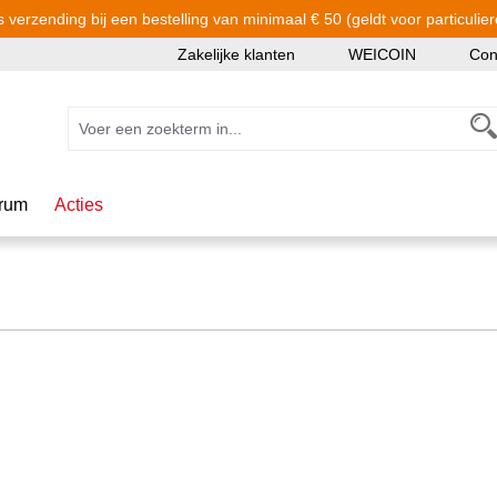
s verzending bij een bestelling van minimaal € 50 (geldt voor particulier
Zakelijke klanten
WEICOIN
Con
rum
Acties