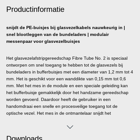
Productinformatie
snijdt de PE-buisjes bij glasvezelkabels nauwkeurig in |
snel blootleggen van de bundeladers | modulair
messenpaar voor glasvezelbuisjes
Het glasvezelafstripgereedschap Fibre Tube No. 2 is speciaal
ontworpen om snel toegang te hebben tot de glasvezels bij
bundeladers in bufferbuisjes met een diameter van 1,2 mm tot 4
mm. Het is geschikt voor een wanddikte van 0,15 mm tot 0,6
mm. Met het mes in de module en een speciale geleiding kan
het bufferbuisje gemakkelijk door het handzame gereedschap
worden gevoerd. Daardoor heeft de gebruiker in een
handomdraai een snelle en procesveilige toegang tot de
optische vezel. Het mes in de ontmantelaar snijdt het
bufferbuisje (bijv. van PE) licht in en de gebruiker kan het buisje
probleemloos afknikken, zonder daarbij de kwetsbare glasvezel
te beschadigen. Indien nodig kunnen de geleiding en het mes in
Downloads