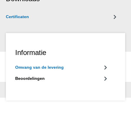
de halfschalen als modules worden uitgewisseld of
vervangen.Het glasvezelafstripgereedschap Fibre Tube No. 2 is
speciaal ontworpen om snel toegang te hebben tot de
Certificaten
glasvezels bij bundeladers in bufferbuisjes met een diameter
van 1,2 mm tot 4 mm. Het is geschikt voor een wanddikte van
0,15 mm tot 0,6 mm. Met het mes in de module en een speciale
geleiding kan het bufferbuisje gemakkelijk door het handzame
gereedschap worden gevoerd. Daardoor heeft de gebruiker in
Informatie
een handomdraai een snelle en procesveilige toegang tot de
optische vezel. Het mes in de ontmantelaar snijdt het
bufferbuisje (bijv. van PE) licht in en de gebruiker kan het buisje
Omvang van de levering
probleemloos afknikken, zonder daarbij de kwetsbare glasvezel
te beschadigen. Indien nodig kunnen de geleiding en het mes in
Beoordelingen
de halfschalen als modules worden uitgewisseld of vervangen.