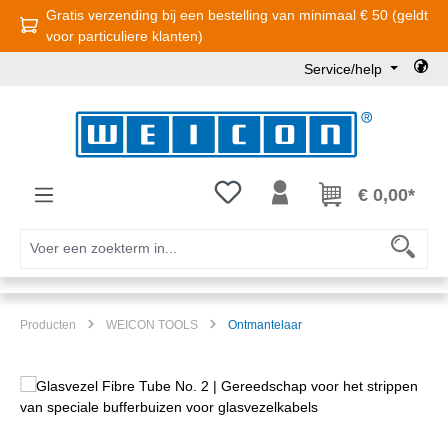
Gratis verzending bij een bestelling van minimaal € 50 (geldt
Ga naar de hoofdinhoud
voor particuliere klanten)
Service/help
Je hebt 0 items op je verlanglijst
€ 0,00*
Producten
WEICON TOOLS
Ontmantelaar
Afbeeldingengalerij overslaan