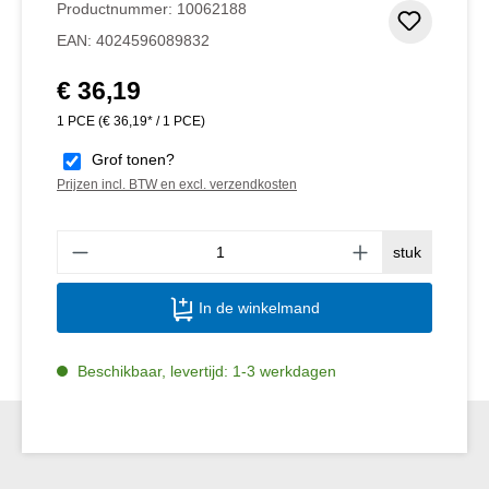
Productnummer:
10062188
Toevoeg
EAN:
4024596089832
€ 36,19
Normale prijs:
1 PCE
(€ 36,19* / 1 PCE)
Grof tonen?
Prijzen incl. BTW en excl. verzendkosten
Produ
stuk
In de winkelmand
Beschikbaar, levertijd: 1-3 werkdagen