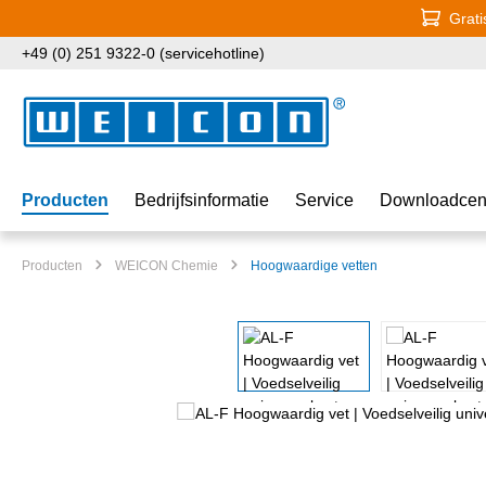
Grati
naar de hoofdinhoud
Ga naar de zoekopdracht
Ga naar de hoofdnavigatie
+49 (0) 251 9322-0 (servicehotline)
Producten
Bedrijfsinformatie
Service
Downloadcen
Producten
WEICON Chemie
Hoogwaardige vetten
Afbeeldingengalerij overslaan