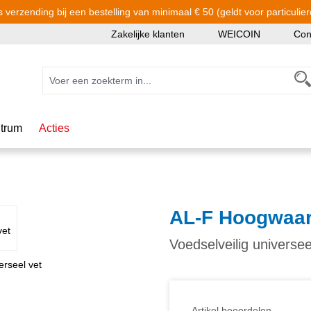
s verzending bij een bestelling van minimaal € 50 (geldt voor particulier
Zakelijke klanten
WEICOIN
Con
trum
Acties
AL-F Hoogwaar
Voedselveilig universee
Artikel beoordelen