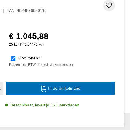
Toevoeg
4
|
EAN:
4024596020118
€ 1.045,88
Normale prijs:
25 kg
(€ 41,84* / 1 kg)
Grof tonen?
Prijzen incl. BTW en excl. verzendkosten
Producthoeveelheid: Voer de gewenste ho
k
In de winkelmand
Beschikbaar, levertijd: 1-3 werkdagen