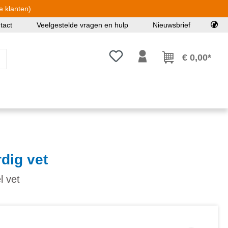
e klanten)
tact
Veelgestelde vragen en hulp
Nieuwsbrief
Je hebt 0 items op je verlanglijst
€ 0,00*
dig vet
l vet