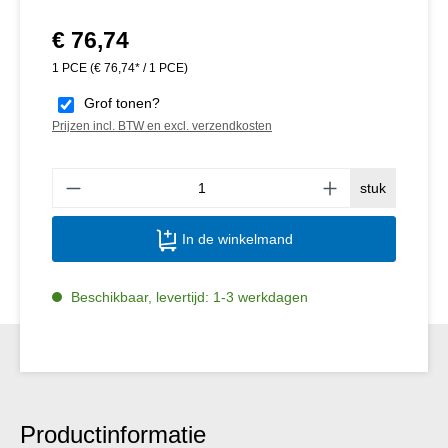
€ 76,74
Normale prijs:
1 PCE
(€ 76,74* / 1 PCE)
Grof tonen?
Prijzen incl. BTW en excl. verzendkosten
Produ
stuk
In de winkelmand
Beschikbaar, levertijd: 1-3 werkdagen
Productinformatie