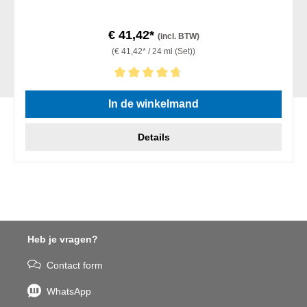
€ 41,42*
(incl. BTW)
(€ 41,42* / 24 ml (Set))
Gemiddelde waardering van 4.67 van 5 sterren
In de winkelmand
Details
Heb je vragen?
Contact form
WhatsApp