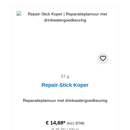
57 g
Repair-Stick Koper
Reparatieplamuur met drinkwatergoedkeuring
€ 14,68*
(incl. BTW)
(€ 25,75* / 100 g)