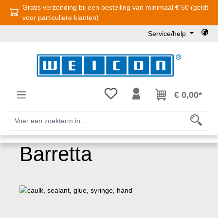
Gratis verzending bij een bestelling van minimaal € 50 (geldt
Ga naar de hoofdinhoud
voor particuliere klanten)
Service/help
Je hebt 0 items op je verlanglijst
€ 0,00*
Barretta