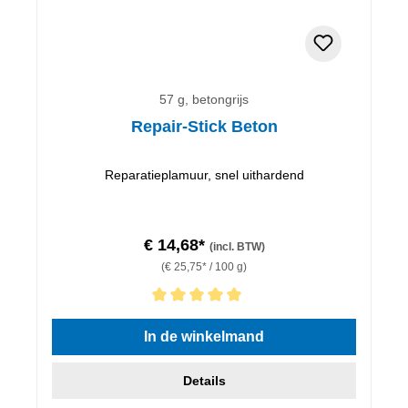
57 g, betongrijs
Repair-Stick Beton
Reparatieplamuur, snel uithardend
€ 14,68*
(incl. BTW)
(€ 25,75* / 100 g)
Gemiddelde waardering van 5 van 5 sterren
In de winkelmand
Details