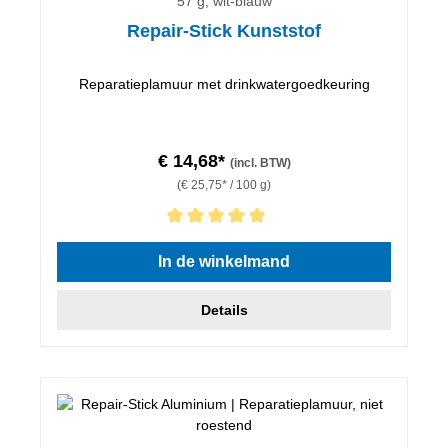
57 g, wit-blauw
Repair-Stick Kunststof
Reparatieplamuur met drinkwatergoedkeuring
€ 14,68*
(incl. BTW)
(€ 25,75* / 100 g)
Gemiddelde waardering van 5 van 5 sterren
In de winkelmand
Details