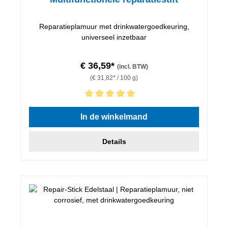
Reparatieplamuur met drinkwatergoedkeuring,
universeel inzetbaar
€ 36,59*
(incl. BTW)
(€ 31,82* / 100 g)
Gemiddelde waardering van 5 van 5 sterren
In de winkelmand
Details