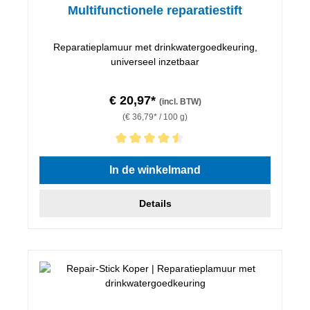
Multifunctionele reparatiestift
Reparatieplamuur met drinkwatergoedkeuring,
universeel inzetbaar
€ 20,97*
(incl. BTW)
(€ 36,79* / 100 g)
Gemiddelde waardering van 4.5 van 5 sterren
In de winkelmand
Details