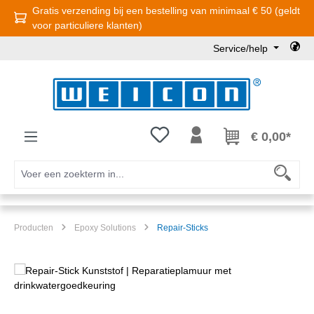
Gratis verzending bij een bestelling van minimaal € 50 (geldt
Ga naar de hoofdinhoud
voor particuliere klanten)
Service/help
Je hebt 0 items op je verlanglijst
€ 0,00*
Producten
Epoxy Solutions
Repair-Sticks
Afbeeldingengalerij overslaan