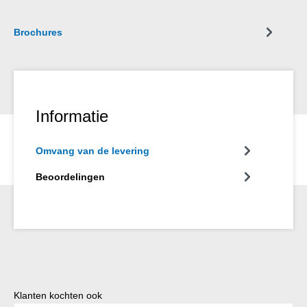
Brochures
Informatie
Omvang van de levering
Beoordelingen
Productgalerij overslaan
Klanten kochten ook