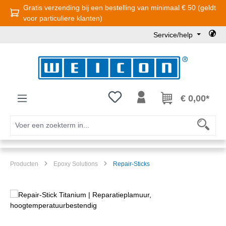
Gratis verzending bij een bestelling van minimaal € 50 (geldt
Ga naar de hoofdinhoud
voor particuliere klanten)
Service/help
Je hebt 0 items op je verlanglijst
€ 0,00*
Producten
Epoxy Solutions
Repair-Sticks
Afbeeldingengalerij overslaan