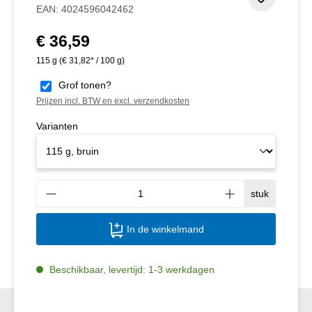
Toevoeg
EAN:
4024596042462
€ 36,59
Normale prijs:
115 g
(€ 31,82* / 100 g)
Grof tonen?
Prijzen incl. BTW en excl. verzendkosten
Varianten
Produ
stuk
In de winkelmand
Beschikbaar, levertijd: 1-3 werkdagen