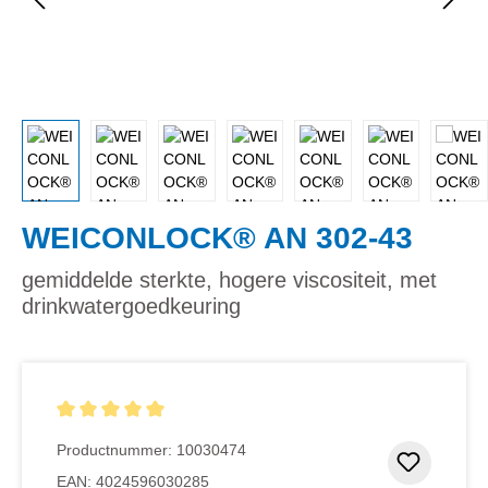
WEICONLOCK® AN 302-43
gemiddelde sterkte, hogere viscositeit, met
drinkwatergoedkeuring
Gemiddelde waardering van 5 van 5 sterren
Productnummer:
10030474
Toevoeg
EAN:
4024596030285