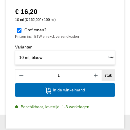
€ 16,20
Normale prijs:
10 ml
(€ 162,00* / 100 ml)
Grof tonen?
Prijzen incl. BTW en excl. verzendkosten
Varianten
Produ
stuk
In de winkelmand
Beschikbaar, levertijd: 1-3 werkdagen