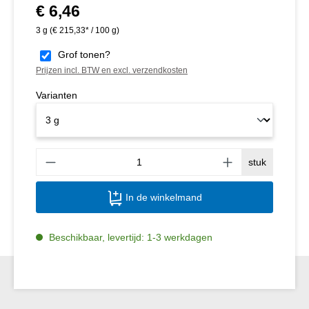
€ 6,46
Normale prijs:
3 g
(€ 215,33* / 100 g)
Grof tonen?
Prijzen incl. BTW en excl. verzendkosten
Varianten
Produ
stuk
In de winkelmand
Beschikbaar, levertijd: 1-3 werkdagen