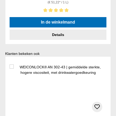
(€ 51,22* / 1 L)
Gemiddelde waardering van 5 van 5 sterren
In de winkelmand
Details
Productgalerij overslaan
Klanten bekeken ook