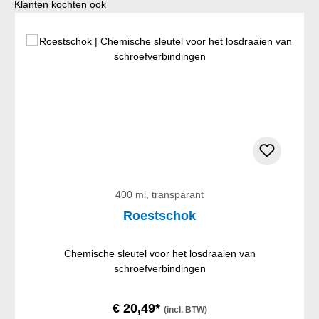
Productgalerij overslaan
Klanten kochten ook
400 ml, transparant
Roestschok
Chemische sleutel voor het losdraaien van
schroefverbindingen
€ 20,49*
(incl. BTW)