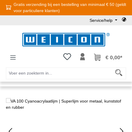
Gratis verzending bij een bestelling van minimaal € 50 (geldt
Ga naar de hoofdinhoud
voor particuliere klanten)
Service/help
Je hebt 0 items op je verlanglijst
€ 0,00*
Afbeeldingengalerij overslaan