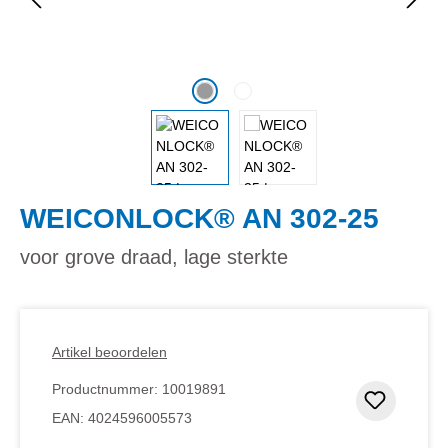
WEICONLOCK® AN 302-25
voor grove draad, lage sterkte
Artikel beoordelen
Productnummer:
10019891
Toevoeg
EAN:
4024596005573