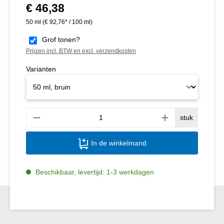
€ 46,38
Normale prijs:
50 ml
(€ 92,76* / 100 ml)
Grof tonen?
Prijzen incl. BTW en excl. verzendkosten
Varianten
Produ
stuk
In de winkelmand
Beschikbaar, levertijd: 1-3 werkdagen