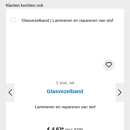
Productgalerij overslaan
Klanten kochten ook
1 stuk, wit
Glasvezelband
Lamineren en repareren van stof
€ 4,63*
(incl. BTW)