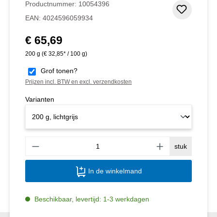
Productnummer:
10054396
Toevoeg
EAN:
4024596059934
€ 65,69
Normale prijs:
200 g
(€ 32,85* / 100 g)
Grof tonen?
Prijzen incl. BTW en excl. verzendkosten
Varianten
Produ
stuk
In de winkelmand
Beschikbaar, levertijd: 1-3 werkdagen