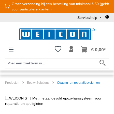
Gratis verzending bij een bestelling van minimaal € 50 (geldt
Ga naar de hoofdinhoud
voor particuliere klanten)
Service/help
Je hebt 0 items op je verlanglijst
€ 0,00*
Producten
Epoxy Solutions
Coating- en reparatiesystemen
Afbeeldingengalerij overslaan