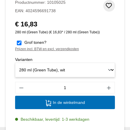
Productnummer:
10105025
Toevoeg
EAN:
4024596691738
€ 16,83
Normale prijs:
280 ml (Green Tube)
(€ 16,83* / 280 ml (Green Tube))
Grof tonen?
Prijzen incl. BTW en excl. verzendkosten
Varianten
Produ
In de winkelmand
Beschikbaar, levertijd: 1-3 werkdagen