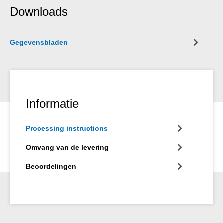
halogeenvrij en oplosmiddelvrij. Het kan worden gebruikt in een
Downloads
breed scala aan toepassingen - voor het verlijmen van
vensterbanken, tegels, plinten, sierlijsten of traptreden. WEICON
Natuursteenlijm hecht zeer goed op een grote verscheidenheid
Gegevensbladen
aan materialen, zoals hout, materialen op houtbasis,
kunststoffen, metalen, glas en minerale ondergronden. Hij is
verkrijgbaar in grijs en wit.
Informatie
Processing instructions
Omvang van de levering
Beoordelingen