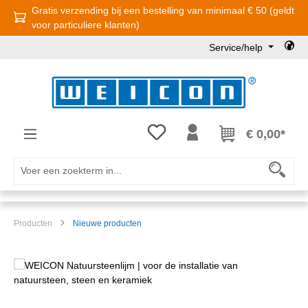
Gratis verzending bij een bestelling van minimaal € 50 (geldt
Ga naar de hoofdinhoud
voor particuliere klanten)
Service/help
Je hebt 0 items op je verlanglijst
€ 0,00*
Producten
Nieuwe producten
Afbeeldingengalerij overslaan