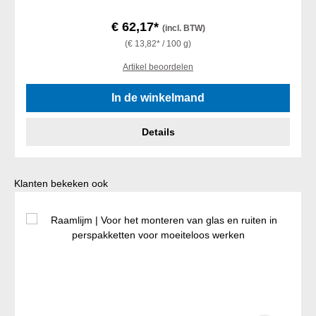
€ 62,17*
(incl. BTW)
(€ 13,82* / 100 g)
Artikel beoordelen
In de winkelmand
Details
Productgalerij overslaan
Klanten bekeken ook