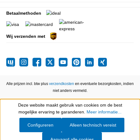
Betaalmethoden
Wij verzenden met
Alle prijzen incl. btw plus
verzendkosten
en eventuele bezorgkosten, indien
niet anders vermeld.
Deze website maakt gebruik van cookies om de best
Show toolbar
mogelijke ervaring te garanderen.
Meer informatie...
Configureren
Alleen technisch vereist
Aanvaard alle cookies