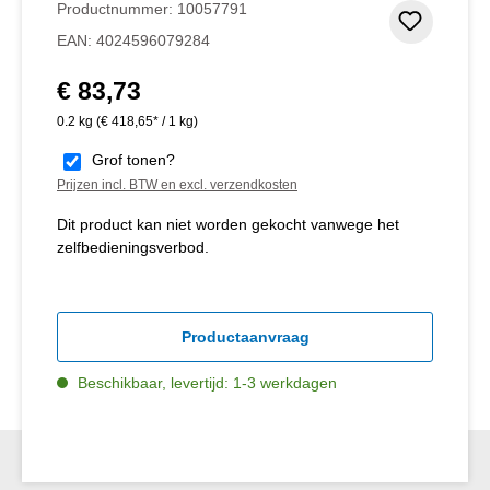
Productnummer:
10057791
Toevoeg
EAN:
4024596079284
€ 83,73
Normale prijs:
0.2 kg
(€ 418,65* / 1 kg)
Grof tonen?
Prijzen incl. BTW en excl. verzendkosten
Dit product kan niet worden gekocht vanwege het
zelfbedieningsverbod.
Productaanvraag
Beschikbaar, levertijd: 1-3 werkdagen