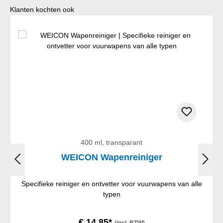
Productgalerij overslaan
Klanten kochten ook
400 ml, transparant
WEICON Wapenreiniger
Specifieke reiniger en ontvetter voor vuurwapens van alle
typen
€ 14,85*