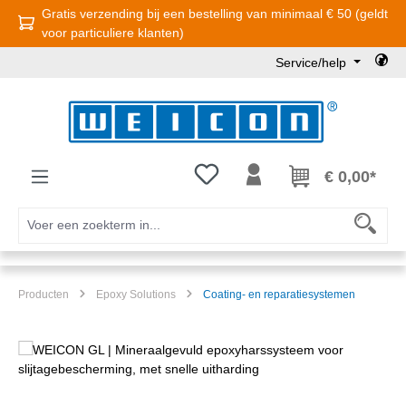
Gratis verzending bij een bestelling van minimaal € 50 (geldt
Ga naar de hoofdinhoud
voor particuliere klanten)
Service/help
Je hebt 0 items op je verlanglijst
€ 0,00*
Producten
Epoxy Solutions
Coating- en reparatiesystemen
Afbeeldingengalerij overslaan