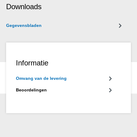
staaltypes voor een systeemopbouw als oppervlakteafwerking
Downloads
voor visuele inspectie.
Gegevensbladen
Informatie
Omvang van de levering
Beoordelingen