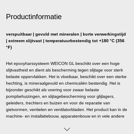
Productinformatie
verspuitbaar | gevuld met mineralen | korte verwerkingstijd
| extreem slijtvast | temperatuurbestendig tot +180 °C (356
°F)
Het epoxyharssysteem WEICON GL beschikt over een hoge
slijtvastheid en dient als bescherming tegen slijtage voor sterk
belaste oppervlakken. Het is vloeibaar, beschikt over een sterke
hechting, is mineraalgevuld en chemicaliën bestendig. Het is
bijzonder geschikt als voering voor zwaar belaste
pompbehuizingen, en slijtagebescherming voor glijlagers,
geleiders, trechters en buizen en voor de reparatie van
gietvormen, ventielen en ventilatorbladen. Het product kan in de
machine- en installatiebouw, apparatenbouw en in vele andere
industriële gebieden worden toegepast. WEICON GL is geschikt
in combinatie met een van de andere WEICON kunststof-