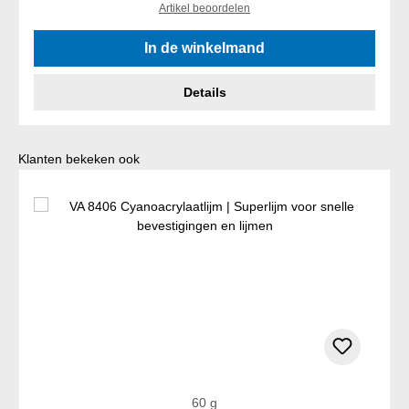
Artikel beoordelen
In de winkelmand
Details
Productgalerij overslaan
Klanten bekeken ook
60 g