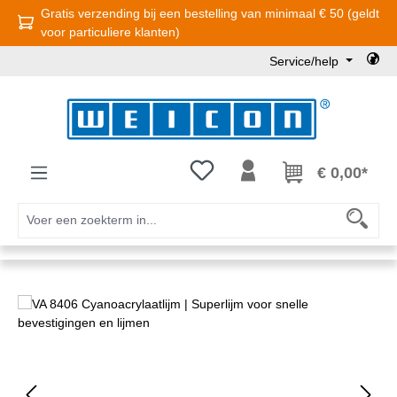
Gratis verzending bij een bestelling van minimaal € 50 (geldt
Ga naar de hoofdinhoud
voor particuliere klanten)
Service/help
Je hebt 0 items op je verlanglijst
€ 0,00*
Afbeeldingengalerij overslaan