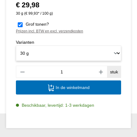
€ 29,98
Normale prijs:
30 g
(€ 99,93* / 100 g)
Grof tonen?
Prijzen incl. BTW en excl. verzendkosten
Varianten
Produ
stuk
In de winkelmand
Beschikbaar, levertijd: 1-3 werkdagen