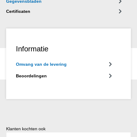
Gegevensbladen
Certificaten
Informatie
Omvang van de levering
Beoordelingen
Productgalerij overslaan
Klanten kochten ook