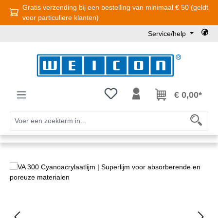
Gratis verzending bij een bestelling van minimaal € 50 (geldt
Ga naar de hoofdinhoud
voor particuliere klanten)
Service/help
Je hebt 0 items op je verlanglijst
€ 0,00*
Afbeeldingengalerij overslaan