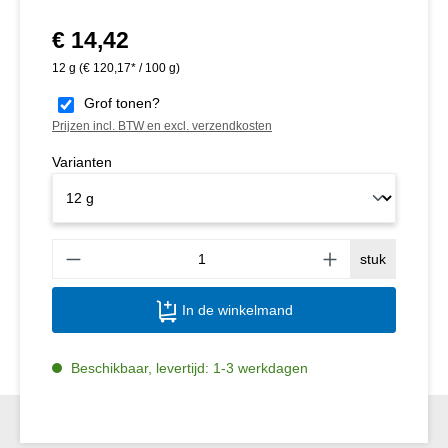
€ 14,42
Normale prijs:
12 g
(€ 120,17* / 100 g)
Grof tonen?
Prijzen incl. BTW en excl. verzendkosten
Varianten
Produ
stuk
In de winkelmand
Beschikbaar, levertijd: 1-3 werkdagen