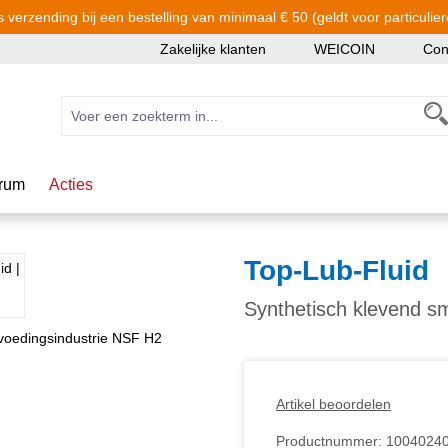
s verzending bij een bestelling van minimaal € 50 (geldt voor particulier
Zakelijke klanten
WEICOIN
Con
rum
Acties
Top-Lub-Fluid
Synthetisch klevend s
Artikel beoordelen
Productnummer:
1004024