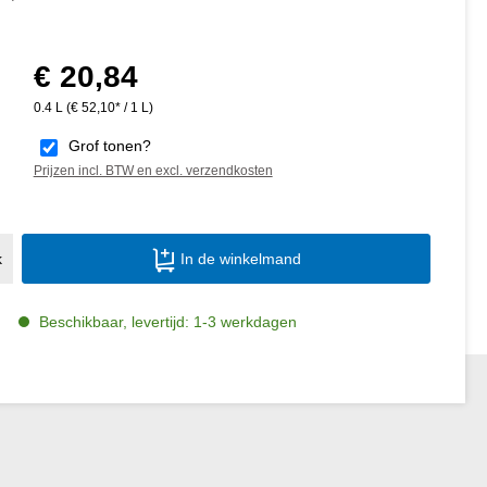
€ 20,84
Normale prijs:
0.4 L
(€ 52,10* / 1 L)
Grof tonen?
Prijzen incl. BTW en excl. verzendkosten
Producthoeveelheid: Voer de gewenste ho
k
In de winkelmand
Beschikbaar, levertijd: 1-3 werkdagen