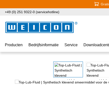
Grati
naar de hoofdinhoud
Ga naar de zoekopdracht
Ga naar de hoofdnavigatie
+49 (0) 251 9322-0 (servicehotline)
Producten
Bedrijfsinformatie
Service
Downloadcent
Afbeeldingengalerij overslaan