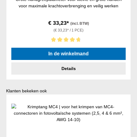
voor maximale krachtoverbrenging en veilig werken
€ 33,23*
(incl. BTW)
(€ 33,23* / 1 PCE)
Gemiddelde waardering van 4.75 van 5 sterren
In de winkelmand
Details
Productgalerij overslaan
Klanten bekeken ook