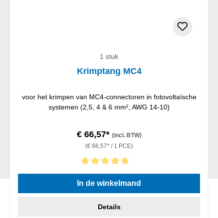
1 stuk
Krimptang MC4
voor het krimpen van MC4-connectoren in fotovoltaïsche
systemen (2,5, 4 & 6 mm², AWG 14-10)
€ 66,57*
(incl. BTW)
(€ 66,57* / 1 PCE)
Gemiddelde waardering van 5 van 5 sterren
In de winkelmand
Details