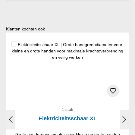
Productgalerij overslaan
Klanten kochten ook
1 stuk
Elektriciteitsschaar XL
Grote handgreepdiameter voor kleine en grote handen