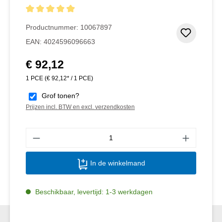
Gemiddelde waardering van 5 van 5 sterren
Productnummer:
10067897
Toevoeg
EAN:
4024596096663
€ 92,12
Normale prijs:
1 PCE
(€ 92,12* / 1 PCE)
Grof tonen?
Prijzen incl. BTW en excl. verzendkosten
Produ
In de winkelmand
Beschikbaar, levertijd: 1-3 werkdagen