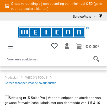
Gratis verzending bij een bestelling van minimaal € 50 (geldt
Ga naar de hoofdinhoud
voor particuliere klanten)
Service/help
Je hebt 0 items op je verlanglijst
€ 0,00*
Producten
WEICON TOOLS
Gereedschappen voor de solarindustrie
Afbeeldingengalerij overslaan