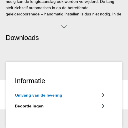
nodig kan de lengteaanslag ook worden verwijderd. De tang
stelt zichzelf automatisch in op de betreffende
geleiderdoorsnede – handmatig instellen is dus niet nodig. In de
tang is een zijkniptang geïntegreerd, die geschikt is voor
koperen en aluminium geleiders tot een diameter van drie
millimeter. Dankzij het slanke ontwerp van het gereedschap kan
Downloads
de tang ook worden gebruikt in moeilijk bereikbare
werkgebieden, zoals bij zonnepanelen of omvormers. Het
mechanisme van de tang loopt zeer soepel en is in tests
duurzaam en betrouwbaar gebleken. De tang is voorzien van
een antislip meercomponentenhandgreep in het geel-zwarte
„Ice-Crack“ design. De striptang is uitgerust met een oogje
waaraan een valbeveiligingsband kan worden bevestigd en is
Informatie
voorzien van een opschriftvlak om het gereedschap te
personaliseren. Bovendien kan de tang worden vergrendeld en
Omvang van de levering
zo ruimtebesparend worden opgeborgen. Net als bij alle
striptangen uit de No. 5 productlijn zijn de galvanisch verzinkte
Beoordelingen
messen verwisselbaar.