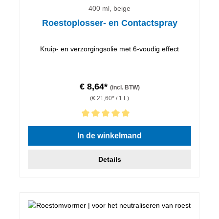
400 ml, beige
Roestoplosser- en Contactspray
Kruip- en verzorgingsolie met 6-voudig effect
€ 8,64*
(incl. BTW)
(€ 21,60* / 1 L)
Gemiddelde waardering van 5 van 5 sterren
In de winkelmand
Details