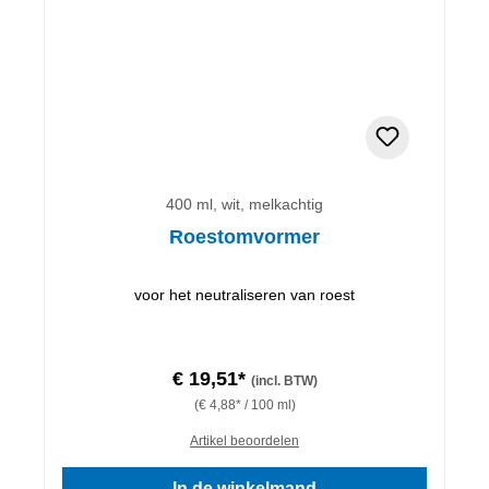
400 ml, wit, melkachtig
Roestomvormer
voor het neutraliseren van roest
€ 19,51*
(incl. BTW)
(€ 4,88* / 100 ml)
Artikel beoordelen
In de winkelmand