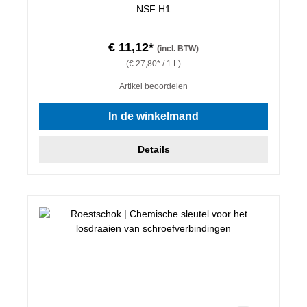
NSF H1
€ 11,12*
(incl. BTW)
(€ 27,80* / 1 L)
Artikel beoordelen
In de winkelmand
Details