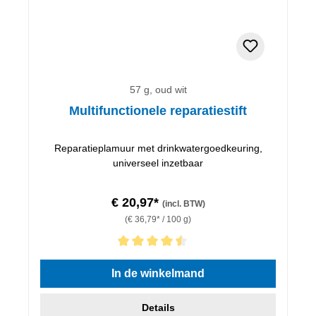
57 g, oud wit
Multifunctionele reparatiestift
Reparatieplamuur met drinkwatergoedkeuring,
universeel inzetbaar
€ 20,97*
(incl. BTW)
(€ 36,79* / 100 g)
Gemiddelde waardering van 4.5 van 5 sterren
In de winkelmand
Details