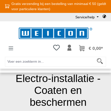
Gratis verzending bij een bestelling van minimaal € 50 (geldt
Ga naar de hoofdinhoud
voor particuliere klanten)
Service/help
Je hebt 0 items op je verlanglijst
€ 0,00*
Electro-installatie -
Coaten en
beschermen