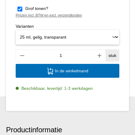
Grof tonen?
Prijzen incl. BTW en excl. verzendkosten
Varianten
Produ
stuk
In de winkelmand
Beschikbaar, levertijd: 1-3 werkdagen
Productinformatie