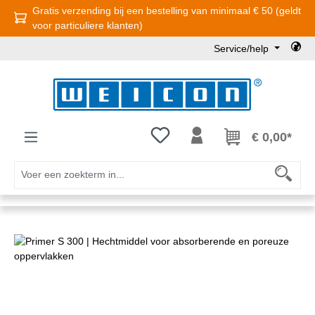
Gratis verzending bij een bestelling van minimaal € 50 (geldt
Ga naar de hoofdinhoud
voor particuliere klanten)
Service/help
Je hebt 0 items op je verlanglijst
€ 0,00*
Afbeeldingengalerij overslaan