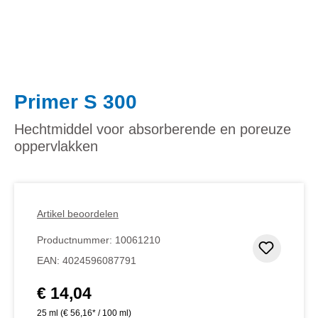
Primer S 300
Hechtmiddel voor absorberende en poreuze
oppervlakken
Artikel beoordelen
Productnummer:
10061210
Toevoeg
EAN:
4024596087791
€ 14,04
Normale prijs:
25 ml
(€ 56,16* / 100 ml)