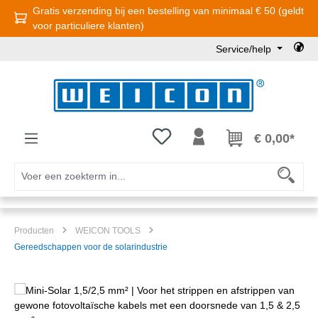
Gratis verzending bij een bestelling van minimaal € 50 (geldt
Ga naar de hoofdinhoud
voor particuliere klanten)
Service/help
Je hebt 0 items op je verlanglijst
€ 0,00*
Producten
WEICON TOOLS
Gereedschappen voor de solarindustrie
Afbeeldingengalerij overslaan