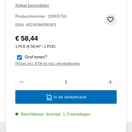
Artikel beoordelen
Productnummer:
10065750
Toevoeg
EAN:
4024596095901
€ 58,44
Normale prijs:
1 PCE
(€ 58,44* / 1 PCE)
Grof tonen?
Prijzen incl. BTW en excl. verzendkosten
Produ
In de winkelmand
Beschikbaar, levertijd: 1-3 werkdagen