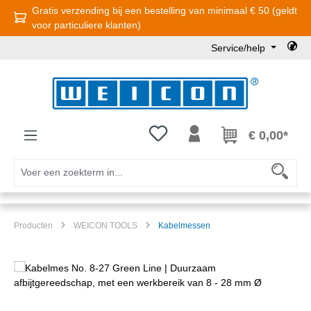
Gratis verzending bij een bestelling van minimaal € 50 (geldt
Ga naar de hoofdinhoud
voor particuliere klanten)
Service/help
Je hebt 0 items op je verlanglijst
€ 0,00*
Producten
WEICON TOOLS
Kabelmessen
Afbeeldingengalerij overslaan