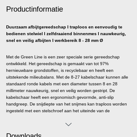
Productinformatie
Duurzaam afbijtgereedschap I traploos en eenvoudig te
bedienen stelwiel I zelfdraaiend binnenmes I nauwkeurig,
snel en veilig afbijten I werkbereik 8 - 28 mm Ø
Met de Green Line is een zeer speciale serie gereedschap
ontwikkeld. Het gereedschap is gemaakt van tot 97%
hernieuwbare grondstoffen, is recyclebaar en heeft een
uitstekende milieubalans. Met de 8-27 kabelschaar kunnen alle
standaard ronde kabels met een diameter tussen 8 en 28
millimeter nauwkeurig, snel en veilig worden gestript. De
kabelschaar heeft een ergonomisch gevormde, anti-slip
handgreep. De snijdiepte van het snijmes kan traploos worden
ingesteld met een stelschroef aan het uiteinde van de
handgreep. Dit voorkomt beschadiging van de binnengeleider.
Het snijmes is zelfdraaiend in de behuizing geïntegreerd,
waardoor automatisch kan worden overgeschakeld van
Downloads