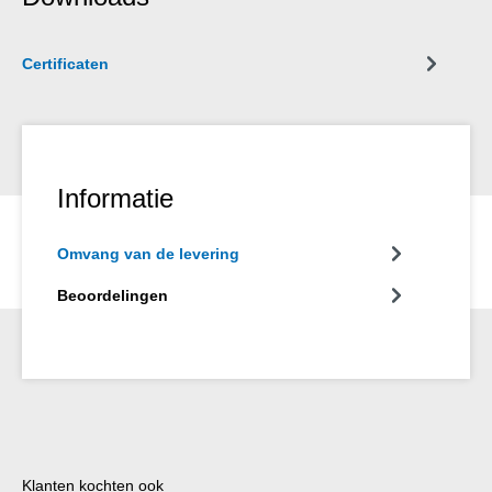
cirkelvormig naar lengtesnijden.
Certificaten
Informatie
Omvang van de levering
Beoordelingen
Productgalerij overslaan
Klanten kochten ook