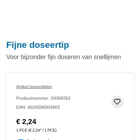
Fijne doseertip
Voor bijzonder fijn doseren van snellijmen
Artikel beoordelen
Productnummer:
10068262
Toevoeg
EAN:
4024596004903
€ 2,24
Normale prijs:
1 PCE
(€ 2,24* / 1 PCE)