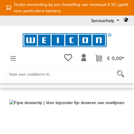
Gratis verzending bij een bestelling van minimaal € 50 (geldt
Ga naar de hoofdinhoud
voor particuliere klanten)
Service/help
Je hebt 0 items op je verlanglijst
€ 0,00*
Afbeeldingengalerij overslaan