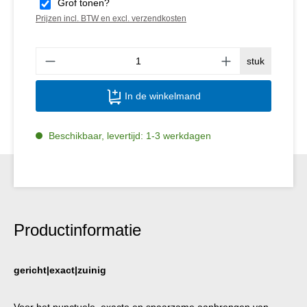
Grof tonen?
Prijzen incl. BTW en excl. verzendkosten
Produ
stuk
In de winkelmand
Beschikbaar, levertijd: 1-3 werkdagen
Productinformatie
gericht|exact|zuinig
Voor het punctuele, exacte en spaarzame aanbrengen van