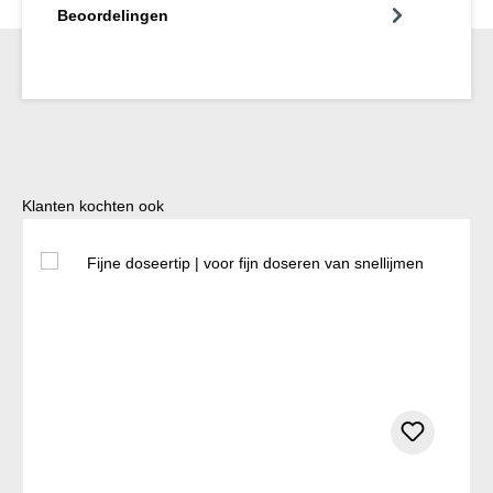
Beoordelingen
Productgalerij overslaan
Klanten kochten ook