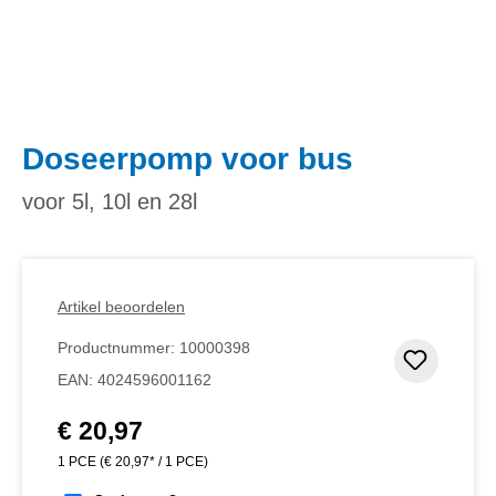
Doseerpomp voor bus
voor 5l, 10l en 28l
Artikel beoordelen
Productnummer:
10000398
Toevoeg
EAN:
4024596001162
€ 20,97
Normale prijs:
1 PCE
(€ 20,97* / 1 PCE)