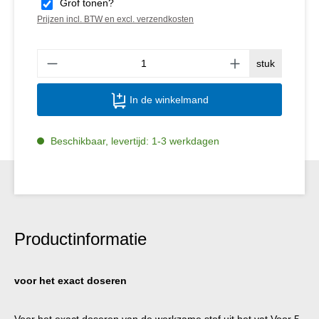
Grof tonen?
Prijzen incl. BTW en excl. verzendkosten
Produ
stuk
In de winkelmand
Beschikbaar, levertijd: 1-3 werkdagen
Productinformatie
voor het exact doseren
Voor het exact doseren van de werkzame stof uit het vat Voor 5,