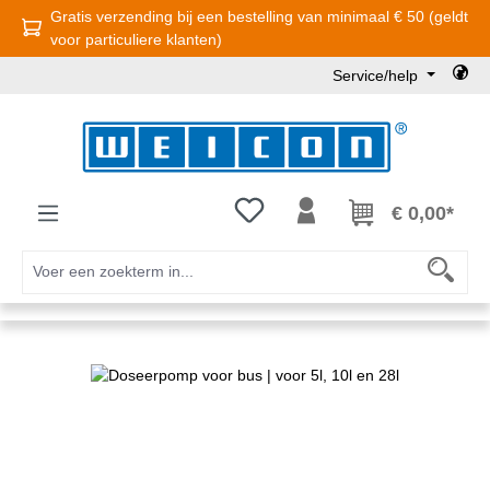
Gratis verzending bij een bestelling van minimaal € 50 (geldt
Ga naar de hoofdinhoud
voor particuliere klanten)
Service/help
Je hebt 0 items op je verlanglijst
€ 0,00*
Afbeeldingengalerij overslaan