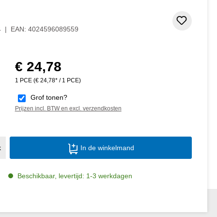
 5 van 5 sterren
Toevoeg
4
|
EAN:
4024596089559
€ 24,78
Normale prijs:
1 PCE
(€ 24,78* / 1 PCE)
Grof tonen?
Prijzen incl. BTW en excl. verzendkosten
Producthoeveelheid: Voer de gewenste ho
k
In de winkelmand
Beschikbaar, levertijd: 1-3 werkdagen