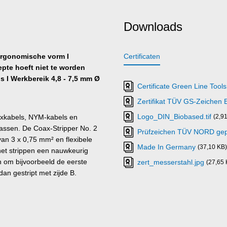
Downloads
ergonomische vorm I
Certificaten
epte hoeft niet te worden
s I Werkbereik 4,8 - 7,5 mm Ø
Certificate Green Line Tools
Zertifikat TÜV GS-Zeichen 
Logo_DIN_Biobased.tif
oaxkabels, NYM-kabels en
(2,9
 passen. De Coax-Stripper No. 2
Prüfzeichen TÜV NORD gepr
an 3 x 0,75 mm² en flexibele
Made In Germany
(37,10 KB)
 het strippen een nauwkeurig
en om bijvoorbeeld de eerste
zert_messerstahl.jpg
(27,65 
an gestript met zijde B.