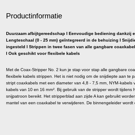
Productinformatie
Duurzaam afbijtgereedschap I Eenvoudige bediening dankzij 
Lengteschaal (0 - 25 mm) geïntegreerd in de behuizing I Snijdi
ingesteld I Strippen in twee fasen van alle gangbare coaxkabel
I Ook geschikt voor flexibele kabels
Met de Coax-Stripper No. 2 kun je stap voor stap alle gangbare c
flexibele kabels strippen. Het is niet nodig om de snijdiepte aan te
stript coaxkabels met een diameter van 4,8 - 7,5 mm, NYM-kabels v
kabels van 10 en 16 mm². Bij gebruik van de stripper wordt tijdens
snijpatroon bereikt. Het stripperblad aan zijde A kan gebruikt word
mantel van een coaxkabel te verwijderen. De binnengeleider wordt d