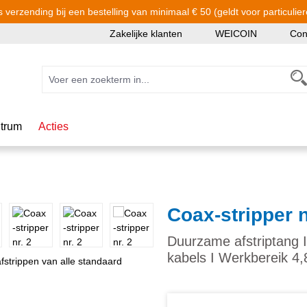
s verzending bij een bestelling van minimaal € 50 (geldt voor particulier
Zakelijke klanten
WEICOIN
Con
trum
Acties
Coax-stripper n
Duurzame afstriptang I
kabels I Werkbereik 4