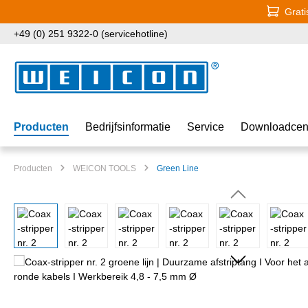
Grati
naar de hoofdinhoud
Ga naar de zoekopdracht
Ga naar de hoofdnavigatie
+49 (0) 251 9322-0 (servicehotline)
Producten
Bedrijfsinformatie
Service
Downloadcen
Producten
WEICON TOOLS
Green Line
Afbeeldingengalerij overslaan