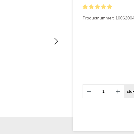
Gemiddelde waardering van
Productnummer:
1006200
stu