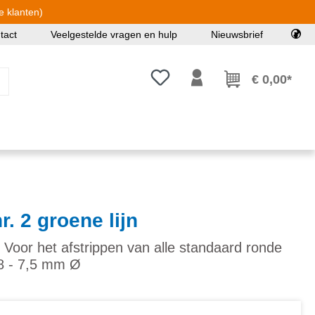
e klanten)
tact
Veelgestelde vragen en hulp
Nieuwsbrief
Je hebt 0 items op je verlanglijst
€ 0,00*
r. 2 groene lijn
 Voor het afstrippen van alle standaard ronde
,8 - 7,5 mm Ø