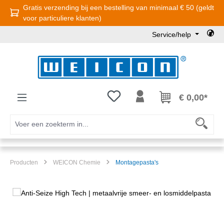
Gratis verzending bij een bestelling van minimaal € 50 (geldt
Ga naar de hoofdinhoud
voor particuliere klanten)
Service/help
Je hebt 0 items op je verlanglijst
€ 0,00*
Producten
WEICON Chemie
Montagepasta's
Afbeeldingengalerij overslaan