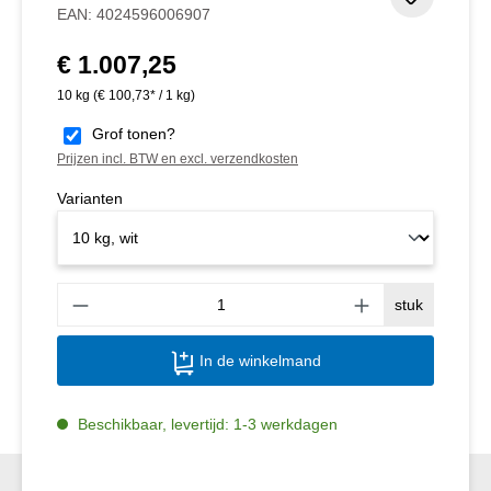
Toevoeg
EAN:
4024596006907
€ 1.007,25
Normale prijs:
10 kg
(€ 100,73* / 1 kg)
Grof tonen?
Prijzen incl. BTW en excl. verzendkosten
Varianten
Produ
stuk
In de winkelmand
Beschikbaar, levertijd: 1-3 werkdagen