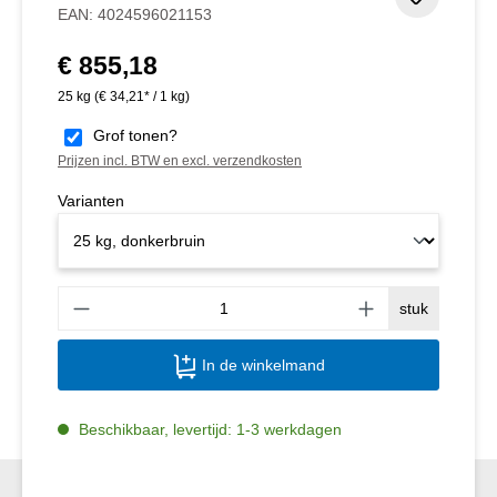
Toevoeg
EAN:
4024596021153
€ 855,18
Normale prijs:
25 kg
(€ 34,21* / 1 kg)
Grof tonen?
Prijzen incl. BTW en excl. verzendkosten
Varianten
Produ
stuk
In de winkelmand
Beschikbaar, levertijd: 1-3 werkdagen