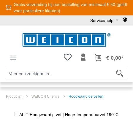
Gratis verzending bij een bestelling van minimaal € 50 (geldt
Ga naar de hoofdinhoud
voor particuliere klanten)
Service/help
Je hebt 0 items op je verlanglijst
€ 0,00*
Producten
WEICON Chemie
Hoogwaardige vetten
Afbeeldingengalerij overslaan