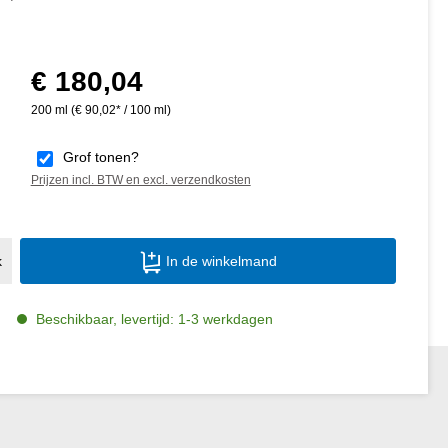
€ 180,04
Normale prijs:
200 ml
(€ 90,02* / 100 ml)
Grof tonen?
Prijzen incl. BTW en excl. verzendkosten
Producthoeveelheid: Voer de gewenste ho
k
In de winkelmand
Beschikbaar, levertijd: 1-3 werkdagen