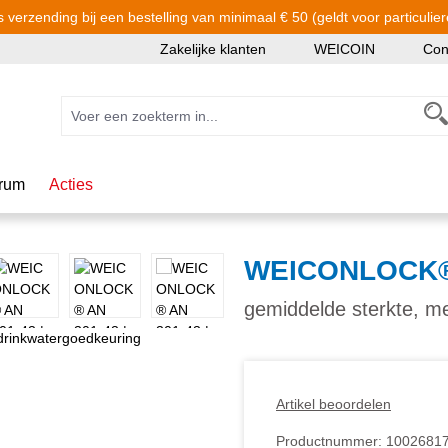
s verzending bij een bestelling van minimaal € 50 (geldt voor particulier
Zakelijke klanten
WEICOIN
Con
rum
Acties
WEICONLOCK®
gemiddelde sterkte, m
Artikel beoordelen
Productnummer:
1002681