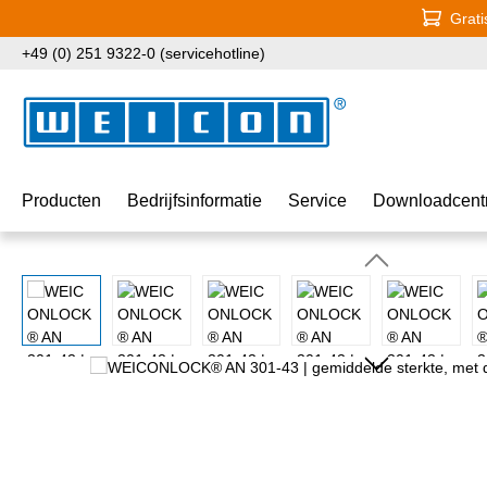
Grati
naar de hoofdinhoud
Ga naar de zoekopdracht
Ga naar de hoofdnavigatie
+49 (0) 251 9322-0 (servicehotline)
Producten
Bedrijfsinformatie
Service
Downloadcent
Afbeeldingengalerij overslaan