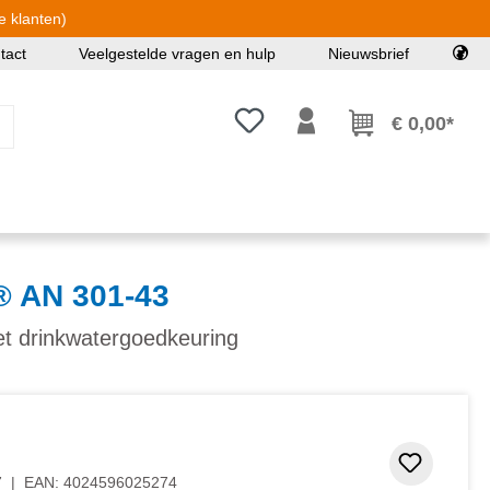
e klanten)
tact
Veelgestelde vragen en hulp
Nieuwsbrief
Je hebt 0 items op je verlanglijst
€ 0,00*
 AN 301-43
et drinkwatergoedkeuring
Toevoeg
7
|
EAN:
4024596025274