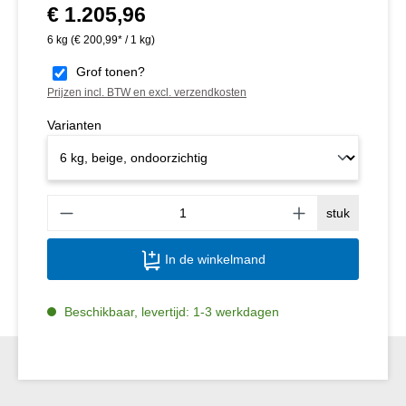
€ 1.205,96
Normale prijs:
6 kg
(€ 200,99* / 1 kg)
Grof tonen?
Prijzen incl. BTW en excl. verzendkosten
Varianten
Produ
stuk
In de winkelmand
Beschikbaar, levertijd: 1-3 werkdagen